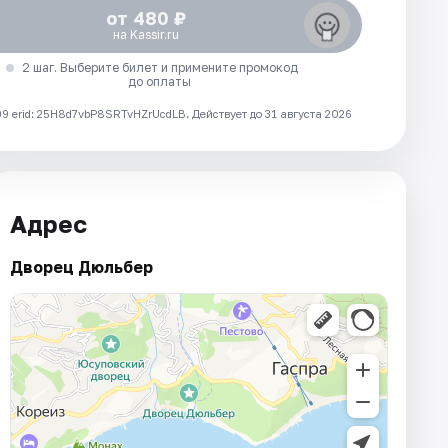
от 480 ₽
на Kassir.ru
2 шаг. Выберите билет и примените промокод
до оплаты
 erid: 25H8d7vbP8SRTvHZrUcdLB.
Действует до 31 августа 2026
Адрес
Дворец Дюльбер