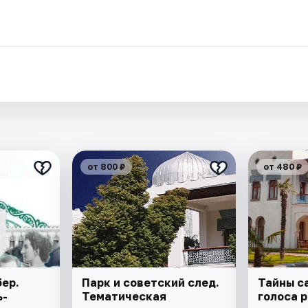
.
от 800 ₽
от 480 ₽
ер.
Парк и советский след.
Тайны с
ь-
Тематическая
голоса 