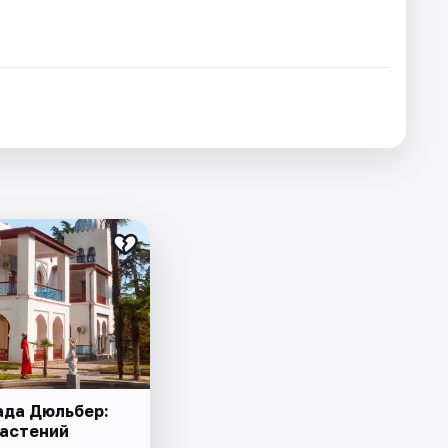
ада Дюльбер:
растений