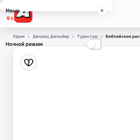
Меню
×
Крым
Концерты
Крым
Дворец Дюльбер
Туристам
Библейские рас
Ночной режим
☀
☾
Театр
Стендап
События
Города
Площадки
Артисты