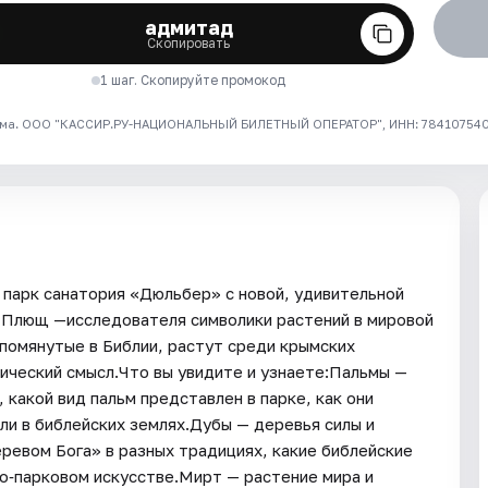
адмитад
Скопировать
1 шаг. Скопируйте промокод
ма. ООО "КАССИР.РУ-НАЦИОНАЛЬНЫЙ БИЛЕТНЫЙ ОПЕРАТОР", ИНН: 7841075409
парк санатория «Дюльбер» с новой, удивительной
и Плющ —исследователя символики растений в мировой
 упомянутые в Библии, растут среди крымских
рический смысл.Что вы увидите и узнаете:Пальмы —
 какой вид пальм представлен в парке, как они
ли в библейских землях.Дубы — деревья силы и
ревом Бога» в разных традициях, какие библейские
во‑парковом искусстве.Мирт — растение мира и