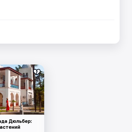
ада Дюльбер:
растений