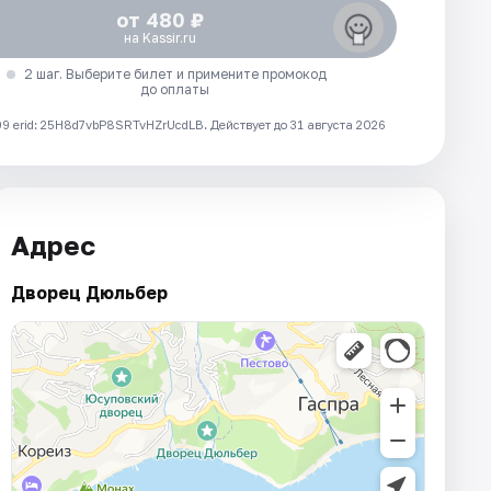
от 480 ₽
на Kassir.ru
2 шаг. Выберите билет и примените промокод
до оплаты
 erid: 25H8d7vbP8SRTvHZrUcdLB.
Действует до 31 августа 2026
Адрес
Дворец Дюльбер