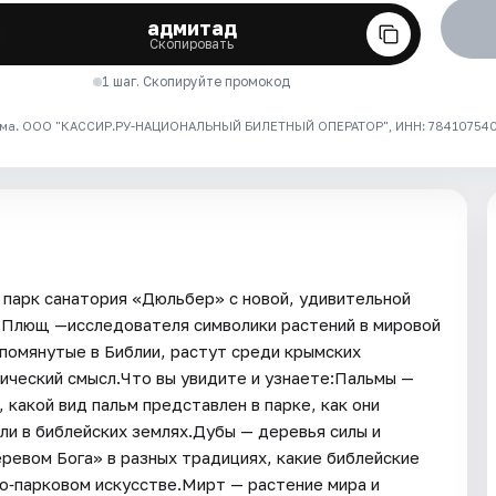
адмитад
Скопировать
1 шаг. Скопируйте промокод
ма. ООО "КАССИР.РУ-НАЦИОНАЛЬНЫЙ БИЛЕТНЫЙ ОПЕРАТОР", ИНН: 7841075409
парк санатория «Дюльбер» с новой, удивительной
и Плющ —исследователя символики растений в мировой
 упомянутые в Библии, растут среди крымских
рический смысл.Что вы увидите и узнаете:Пальмы —
 какой вид пальм представлен в парке, как они
ли в библейских землях.Дубы — деревья силы и
ревом Бога» в разных традициях, какие библейские
во‑парковом искусстве.Мирт — растение мира и