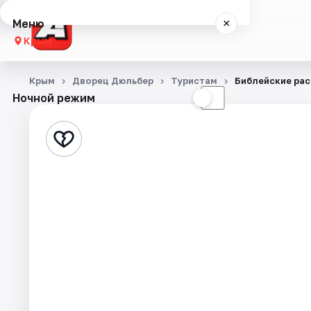
Меню
×
Крым
Концерты
Крым
Дворец Дюльбер
Туристам
Библейские рас
Ночной режим
☀
☾
Театр
Стендап
События
Города
Площадки
Артисты