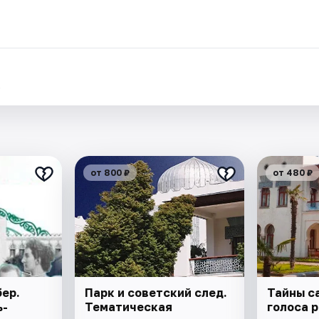
.
от 800 ₽
от 480 ₽
ер.
Парк и советский след.
Тайны с
ь-
Тематическая
голоса 