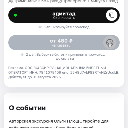
Применили: 2 564 раз
Проверено: 1 минуту назад
адмитад
Скопировать
1 шаг. Скопируйте промокод
от 480 ₽
на Kassir.ru
2 шаг. Выберите билет и примените промокод
до оплаты
Реклама. ООО "КАССИР.РУ-НАЦИОНАЛЬНЫЙ БИЛЕТНЫЙ
ОПЕРАТОР", ИНН: 7841075409 erid: 25H8d7vbP8SRTvHZrUcdLB.
Действует до 31 августа 2026
О событии
Авторская экскурсия Ольги ПлющОткройте для
себя парк санатория «Дюльбер» с новой,