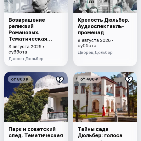
Возвращение
Крепость Дюльбер.
реликвий
Аудиоспектакль-
Романовых.
променад
Тематическая
8 августа 2026 •
экскурсия
суббота
8 августа 2026 •
суббота
Дворец Дюльбер
Дворец Дюльбер
от 800 ₽
от 480 ₽
Парк и советский
Тайны сада
след. Тематическая
Дюльбер: голоса