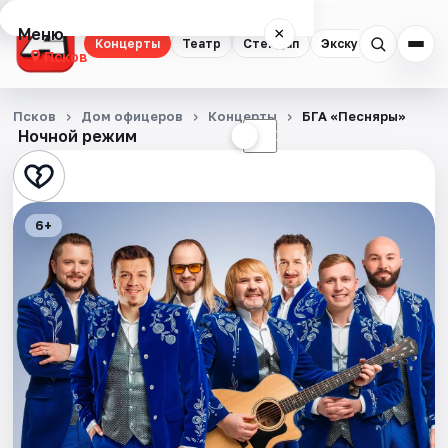
Меню
×
Концерты
Театр
Стендап
Экскурсии
Псков
Концерты
Псков
Дом офицеров
Концерты
БГА «Песняры»
Ночной режим
☀
☾
Театр
Стендап
6+
Экскурсии
События
Города
Площадки