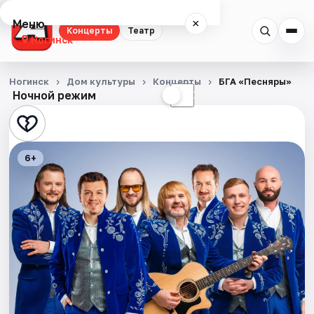
Меню
×
Концерты
Театр
Ногинск
Концерты
Ногинск
Дом культуры
Концерты
БГА «Песняры»
Ночной режим
☀
☾
Театр
Города
6+
Площадки
Артисты
Рейтинги