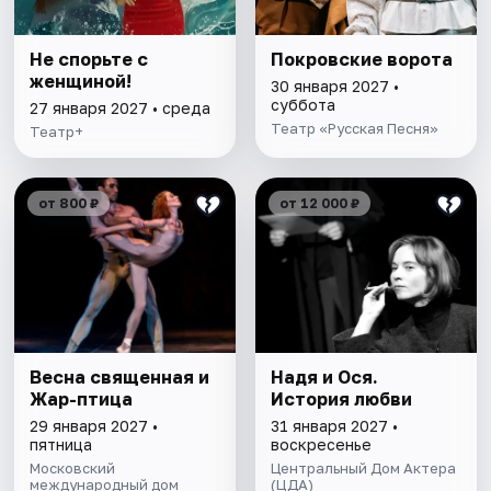
Не спорьте с
Покровские ворота
женщиной!
30 января 2027 •
суббота
27 января 2027 • среда
Театр «Русская Песня»
Театр+
от 800 ₽
от 12 000 ₽
Весна священная и
Надя и Ося.
Жар-птица
История любви
29 января 2027 •
31 января 2027 •
пятница
воскресенье
Московский
Центральный Дом Актера
международный дом
(ЦДА)