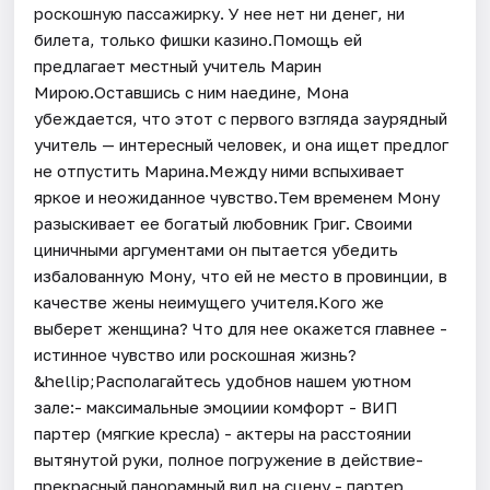
роскошную пассажирку. У нее нет ни денег, ни
билета, только фишки казино.Помощь ей
предлагает местный учитель Марин
Мирою.Оставшись с ним наедине, Мона
убеждается, что этот с первого взгляда заурядный
учитель — интересный человек, и она ищет предлог
не отпустить Марина.Между ними вспыхивает
яркое и неожиданное чувство.Тем временем Мону
разыскивает ее богатый любовник Григ. Своими
циничными аргументами он пытается убедить
избалованную Мону, что ей не место в провинции, в
качестве жены неимущего учителя.Кого же
выберет женщина? Что для нее окажется главнее -
истинное чувство или роскошная жизнь?
&hellip;Располагайтесь удобнов нашем уютном
зале:- максимальные эмоциии комфорт - ВИП
партер (мягкие кресла) - актеры на расстоянии
вытянутой руки, полное погружение в действие-
прекрасный панорамный вид на сцену - партер