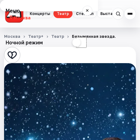
Меню
×
Концерты
Театр
Стендап
Выставки
Квест
Москва
Концерты
Москва
Театр+
Театр
Безымянная звезда.
Ночной режим
☀
☾
Театр
Стендап
Выставки
Квесты
Экскурсии
Спорт
События