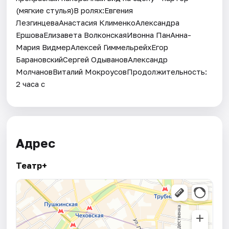
(мягкие стулья)В ролях:Евгения
ЛезгинцеваАнастасия КлименкоАлександра
ЕршоваЕлизавета ВолконскаяИвонна ПанАнна-
Мария ВидмерАлексей ГиммельрейхЕгор
БарановскийСергей ОдывановАлександр
МолчановВиталий МокроусовПродолжительность:
2 часа с
Адрес
Театр+