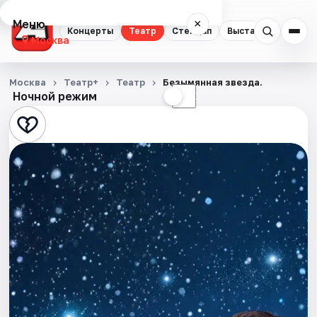
Меню
×
Концерты
Театр
Стендап
Выставки
Квест
Москва
Концерты
Москва
Театр+
Театр
Безымянная звезда.
Ночной режим
☀
☾
Театр
Стендап
Выставки
Квесты
Экскурсии
Спорт
События