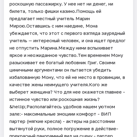
роскошную пассажирку. У нее нет ни денег, ни
билета, только фишки казино.Помощь ей
предлагает местный учитель Марин
Мирою.Оставшись с ним наедине, Мона
убеждается, что этот с первого взгляда заурядный
учитель — интересный человек, и она ищет предлог
не отпустить Марина.Между ними вспыхивает
яркое и неожиданное чувство.Тем временем Мону
разыскивает ее богатый любовник Григ. Своими
циничными аргументами он пытается убедить
избалованную Мону, что ей не место в провинции, в
качестве жены неимущего учителя.Кого же
выберет женщина? Что для нее окажется главнее -
истинное чувство или роскошная жизнь?
&hellip;Располагайтесь удобнов нашем уютном
зале:- максимальные эмоциии комфорт - ВИП
партер (мягкие кресла) - актеры на расстоянии
вытянутой руки, полное погружение в действие-
прекрасный панорамный вид на сцену - партер