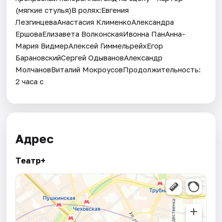
(мягкие стулья)В ролях:Евгения
ЛезгинцеваАнастасия КлименкоАлександра
ЕршоваЕлизавета ВолконскаяИвонна ПанАнна-
Мария ВидмерАлексей ГиммельрейхЕгор
БарановскийСергей ОдывановАлександр
МолчановВиталий МокроусовПродолжительность:
2 часа с
Адрес
Театр+