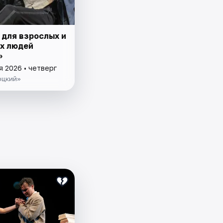
 для взрослых и
х людей
»
я 2026 • четверг
оцкий»