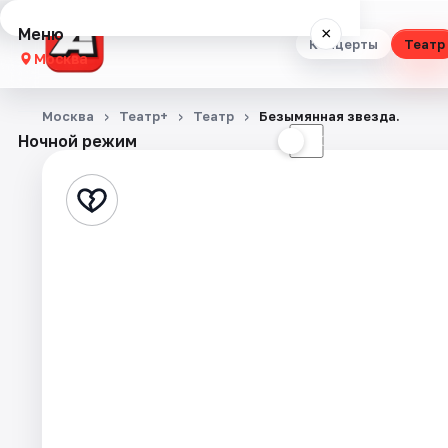
Меню
×
Концерты
Театр
Москва
Концерты
Москва
Театр+
Театр
Безымянная звезда.
Ночной режим
☀
☾
Театр
Стендап
Выставки
Квесты
Экскурсии
Спорт
События