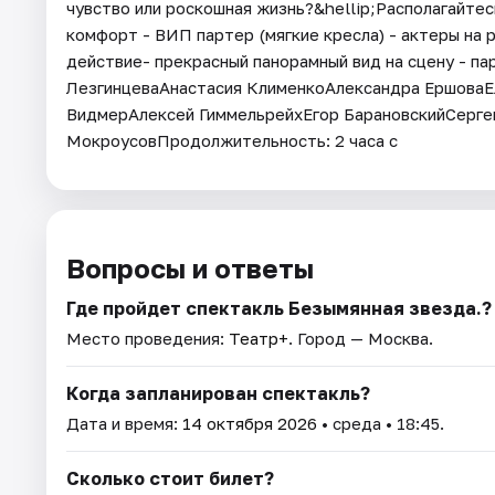
чувство или роскошная жизнь?&hellip;Располагайте
комфорт - ВИП партер (мягкие кресла) - актеры на 
действие- прекрасный панорамный вид на сцену - пар
ЛезгинцеваАнастасия КлименкоАлександра ЕршоваЕ
ВидмерАлексей ГиммельрейхЕгор БарановскийСерге
МокроусовПродолжительность: 2 часа с
Вопросы и ответы
Где пройдет спектакль Безымянная звезда.?
Место проведения:
Театр+
. Город — Москва.
Когда запланирован спектакль?
Дата и время:
14 октября 2026
• среда • 18:45.
Сколько стоит билет?