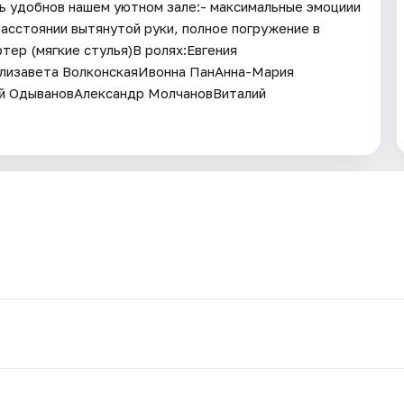
сь удобнов нашем уютном зале:- максимальные эмоциии
расстоянии вытянутой руки, полное погружение в
тер (мягкие стулья)В ролях:Евгения
лизавета ВолконскаяИвонна ПанАнна-Мария
й ОдывановАлександр МолчановВиталий