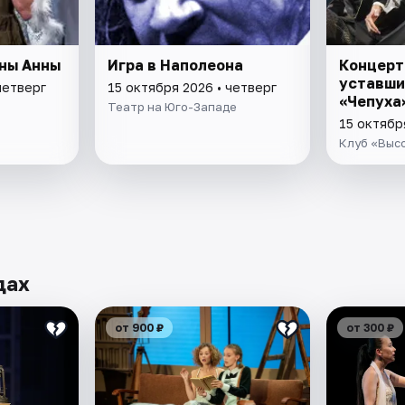
ны Анны
Игра в Наполеона
Концерт
уставши
четверг
15 октября 2026 • четверг
«Чепуха
Театр на Юго-Западе
15 октябр
Клуб «Выс
дах
от 900 ₽
от 300 ₽