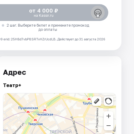
от 4 000 ₽
на Kassir.ru
2 шаг. Выберите билет и примените промокод
до оплаты
 erid: 25H8d7vbP8SRTvHZrUcdLB.
Действует до 31 августа 2026
Адрес
Театр+