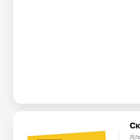
Города
Площадки
Артисты
Рейтинги
Ск
П