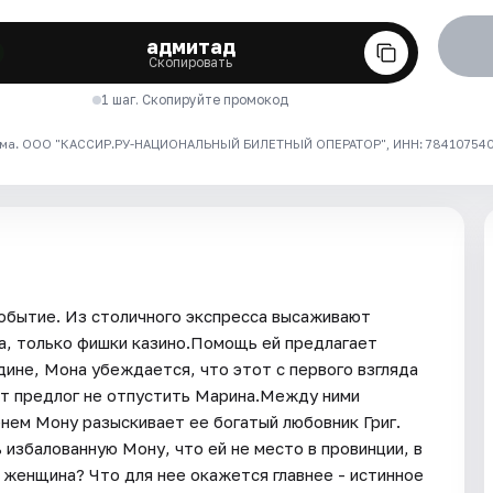
адмитад
Скопировать
1 шаг. Скопируйте промокод
ма. ООО "КАССИР.РУ-НАЦИОНАЛЬНЫЙ БИЛЕТНЫЙ ОПЕРАТОР", ИНН: 7841075409
обытие. Из столичного экспресса высаживают
та, только фишки казино.Помощь ей предлагает
ине, Мона убеждается, что этот с первого взгляда
ет предлог не отпустить Марина.Между ними
нем Мону разыскивает ее богатый любовник Григ.
избалованную Мону, что ей не место в провинции, в
женщина? Что для нее окажется главнее - истинное