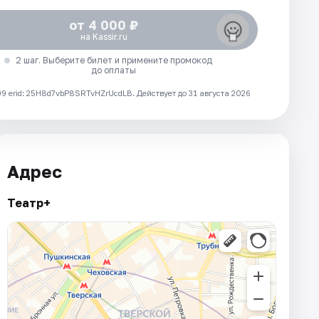
от 4 000 ₽
на Kassir.ru
2 шаг. Выберите билет и примените промокод
до оплаты
 erid: 25H8d7vbP8SRTvHZrUcdLB.
Действует до 31 августа 2026
Адрес
Театр+