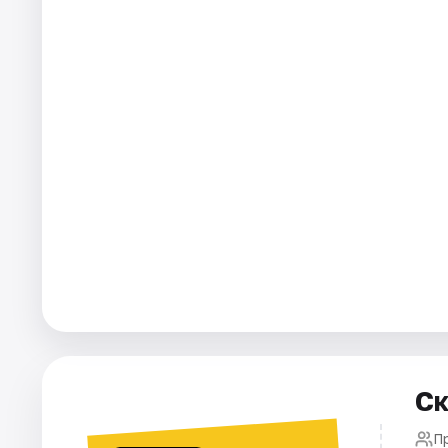
Города
Площадки
Артисты
Рейтинги
Ск
П