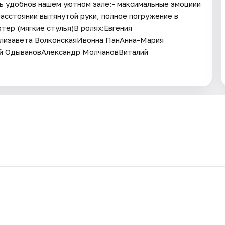
сь удобнов нашем уютном зале:- максимальные эмоциии
расстоянии вытянутой руки, полное погружение в
тер (мягкие стулья)В ролях:Евгения
лизавета ВолконскаяИвонна ПанАнна-Мария
й ОдывановАлександр МолчановВиталий