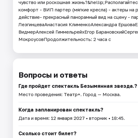
чувство или роскошная жизнь?&hellip;Располагайте
комфорт - ВИП партер (мягкие кресла) - актеры на 
действие- прекрасный панорамный вид на сцену - пар
ЛезгинцеваАнастасия КлименкоАлександра ЕршоваЕ
ВидмерАлексей ГиммельрейхЕгор БарановскийСерге
МокроусовПродолжительность: 2 часа с
Вопросы и ответы
Где пройдет спектакль Безымянная звезда.?
Место проведения:
Театр+
. Город — Москва.
Когда запланирован спектакль?
Дата и время:
12 января 2027
• вторник • 18:45.
Сколько стоит билет?