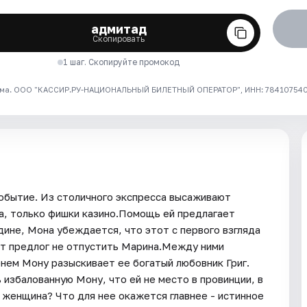
адмитад
Скопировать
1 шаг. Скопируйте промокод
ма. ООО "КАССИР.РУ-НАЦИОНАЛЬНЫЙ БИЛЕТНЫЙ ОПЕРАТОР", ИНН: 7841075409
обытие. Из столичного экспресса высаживают
та, только фишки казино.Помощь ей предлагает
ине, Мона убеждается, что этот с первого взгляда
ет предлог не отпустить Марина.Между ними
нем Мону разыскивает ее богатый любовник Григ.
избалованную Мону, что ей не место в провинции, в
женщина? Что для нее окажется главнее - истинное