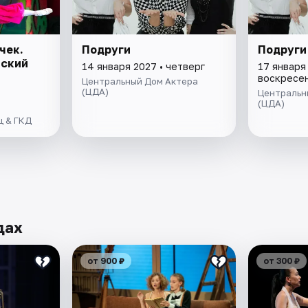
чек.
Подруги
Подруги
вский
14 января 2027 • четверг
17 января 
воскресе
Центральный Дом Актера
(ЦДА)
Центральн
(ЦДА)
ц & ГКД
дах
от 900 ₽
от 300 ₽