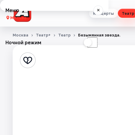
Меню
×
Концерты
Театр
Москва
Концерты
Москва
Театр+
Театр
Безымянная звезда.
Ночной режим
☀
☾
Театр
Стендап
Выставки
Квесты
Экскурсии
Спорт
События