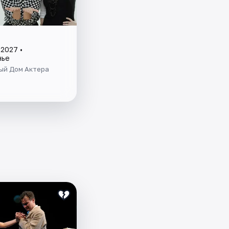
2027 •
нье
ый Дом Актера