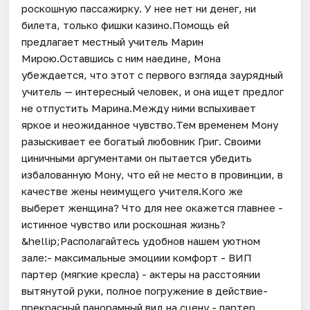
роскошную пассажирку. У нее нет ни денег, ни
билета, только фишки казино.Помощь ей
предлагает местный учитель Марин
Мирою.Оставшись с ним наедине, Мона
убеждается, что этот с первого взгляда заурядный
учитель — интересный человек, и она ищет предлог
не отпустить Марина.Между ними вспыхивает
яркое и неожиданное чувство.Тем временем Мону
разыскивает ее богатый любовник Григ. Своими
циничными аргументами он пытается убедить
избалованную Мону, что ей не место в провинции, в
качестве жены неимущего учителя.Кого же
выберет женщина? Что для нее окажется главнее -
истинное чувство или роскошная жизнь?
&hellip;Располагайтесь удобнов нашем уютном
зале:- максимальные эмоциии комфорт - ВИП
партер (мягкие кресла) - актеры на расстоянии
вытянутой руки, полное погружение в действие-
прекрасный панорамный вид на сцену - партер