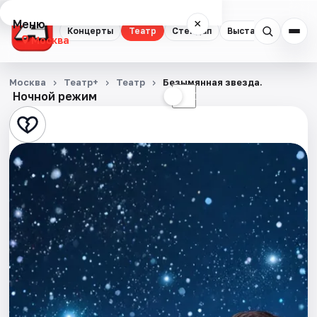
Меню
×
Концерты
Театр
Стендап
Выставки
Квест
Москва
Концерты
Москва
Театр+
Театр
Безымянная звезда.
Ночной режим
☀
☾
Театр
Стендап
Выставки
Квесты
Экскурсии
Спорт
События