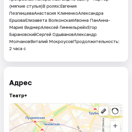
(мягкие стулья)В ролях:Евгения
ЛезгинцеваАнастасия КлименкоАлександра
ЕршоваЕлизавета ВолконскаяИвонна ПанАнна-
Мария ВидмерАлексей ГиммельрейхЕгор
БарановскийСергей ОдывановАлександр
МолчановВиталий МокроусовПродолжительность:
2 часа с
Адрес
Театр+