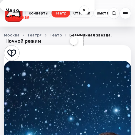
Меню
×
Концерты
Театр
Стендап
Выставки
Квест
Москва
Концерты
Москва
Театр+
Театр
Безымянная звезда.
Ночной режим
☀
☾
Театр
Стендап
Выставки
Квесты
Экскурсии
Спорт
События