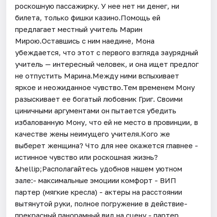
роскошную пассажирку. У нее нет ни денег, ни
билета, только фишки казино.Помощь ей
предлагает местный учитель Марин
Мирою.Оставшись с ним наедине, Мона
убеждается, что этот с первого взгляда заурядный
учитель — интересный человек, и она ищет предлог
не отпустить Марина.Между ними вспыхивает
яркое и неожиданное чувство.Тем временем Мону
разыскивает ее богатый любовник Григ. Своими
циничными аргументами он пытается убедить
избалованную Мону, что ей не место в провинции, в
качестве жены неимущего учителя.Кого же
выберет женщина? Что для нее окажется главнее -
истинное чувство или роскошная жизнь?
&hellip;Располагайтесь удобнов нашем уютном
зале:- максимальные эмоциии комфорт - ВИП
партер (мягкие кресла) - актеры на расстоянии
вытянутой руки, полное погружение в действие-
прекрасный панорамный вид на сцену - партер