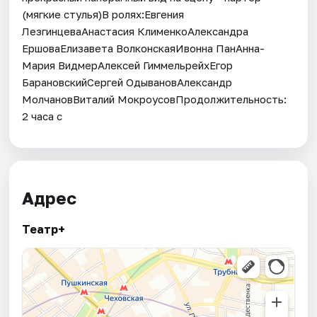
(мягкие стулья)В ролях:Евгения
ЛезгинцеваАнастасия КлименкоАлександра
ЕршоваЕлизавета ВолконскаяИвонна ПанАнна-
Мария ВидмерАлексей ГиммельрейхЕгор
БарановскийСергей ОдывановАлександр
МолчановВиталий МокроусовПродолжительность:
2 часа с
Адрес
Театр+