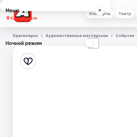
Меню
×
Концерты
Театр
Красноярск
Концерты
Красноярск
Художественные мастерские
События
Ночной режим
☀
☾
Театр
Стендап
Выставки
Квесты
Экскурсии
Спорт
События