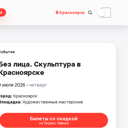
☀
☾
Красноярск
ё
Событие
Без лица. Скульптура в
Красноярске
9 июля 2026
• четверг
Город:
Красноярск
Площадка:
Художественные мастерские
Билеты со скидкой
на Яндекс Афише