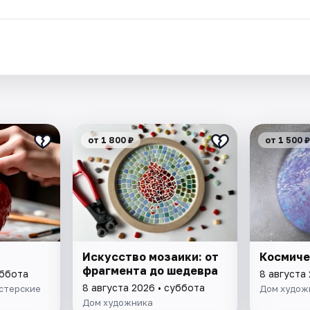
от 1 800 ₽
от 1 500 ₽
Искусство мозаики: от
Космиче
фрагмента до шедевра
уббота
8 августа
8 августа 2026 • суббота
стерские
Дом худож
Дом художника