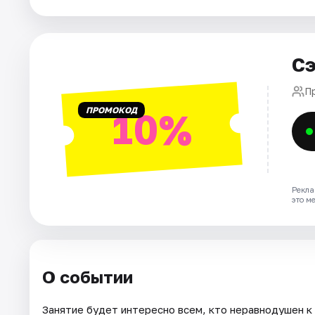
Города
Сэ
Площадки
П
Артисты
ПРОМОКОД
10%
Рейтинги
Рекла
это м
О событии
Занятие будет интересно всем, кто неравнодушен к 