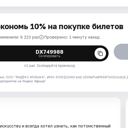
кономь 10% на покупке билетов
рименили: 8 223 раз
Проверено: 1 минуту назад
DX749988
Скопировать
1 шаг. Скопируйте промокод
ма. ООО "ЯНДЕКС МУЗЫКА", ИНН: 9705121040 erid: 25H8d7vbP8SRTvHZrUcdLB
ероприятие на Яндекс Афише!
искусству и всегда хотел узнать, как потомственный