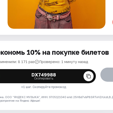
кономь 10% на покупке билетов
рименили: 8 171 раз
Проверено: 1 минуту назад
DX749988
Скопировать
1 шаг. Скопируйте промокод
ма. ООО "ЯНДЕКС МУЗЫКА", ИНН: 9705121040 erid: 25H8d7vbP8SRTvHZrUcdLB
ероприятие на Яндекс Афише!