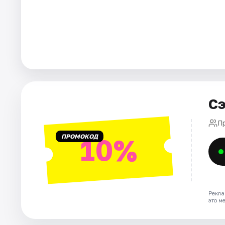
Города
Площадки
Артисты
Рейтинги
Сэ
П
ПРОМОКОД
10%
Рекла
это м