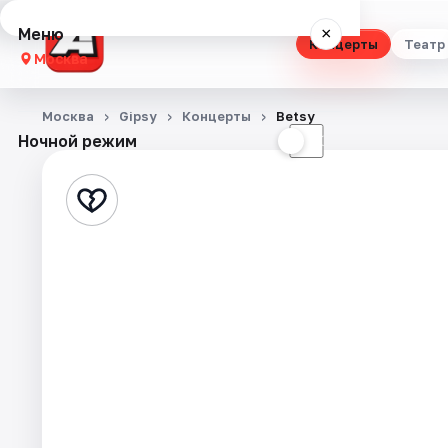
Меню
×
Концерты
Театр
Москва
Концерты
Москва
Gipsy
Концерты
Betsy
Ночной режим
☀
☾
Театр
Стендап
Выставки
Квесты
Экскурсии
Спорт
События