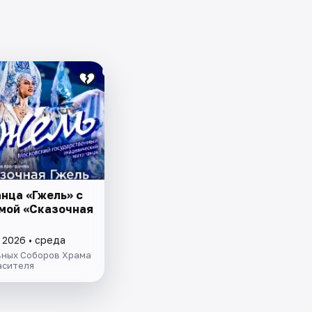
нца «Гжель» с
мой «Сказочная
 2026 • среда
вных Соборов Храма
асителя