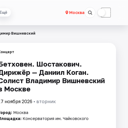
☀
☾
Москва
Ещё
адимир Вишневский
Концерт
Бетховен. Шостакович.
Дирижёр — Даниил Коган.
Солист Владимир Вишневский
в Москве
17 ноября 2026
• вторник
Город:
Москва
Площадка:
Консерватория им. Чайковского