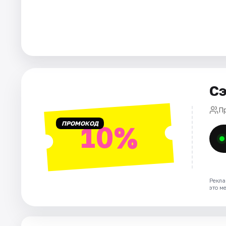
Города
Площадки
Артисты
Сэ
Рейтинги
П
ПРОМОКОД
10%
Рекла
это м