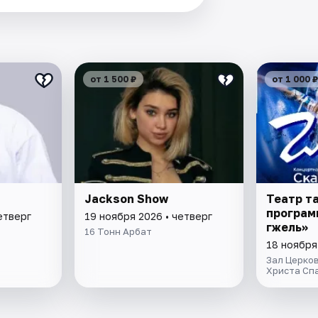
от 1 500 ₽
от 1 000 ₽
Jackson Show
Театр та
програм
етверг
19 ноября 2026 • четверг
гжель»
16 Тонн Арбат
18 ноября
Зал Церко
Христа Сп