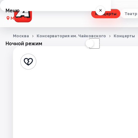
Меню
×
Концерты
Театр
Москва
Концерты
Москва
Консерватория им. Чайковского
Концерты
Ночной режим
☀
☾
Театр
Стендап
Выставки
Квесты
Экскурсии
Спорт
События