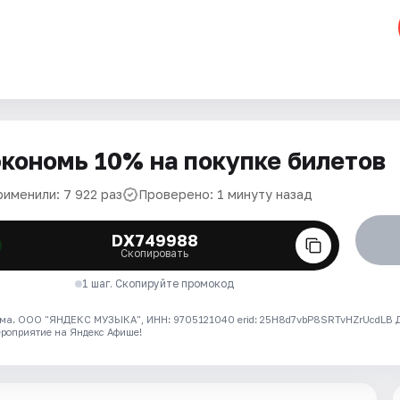
кономь 10% на покупке билетов
рименили: 7 922 раз
Проверено: 1 минуту назад
DX749988
Скопировать
1 шаг. Скопируйте промокод
ма. ООО "ЯНДЕКС МУЗЫКА", ИНН: 9705121040 erid: 25H8d7vbP8SRTvHZrUcdLB
ероприятие на Яндекс Афише!