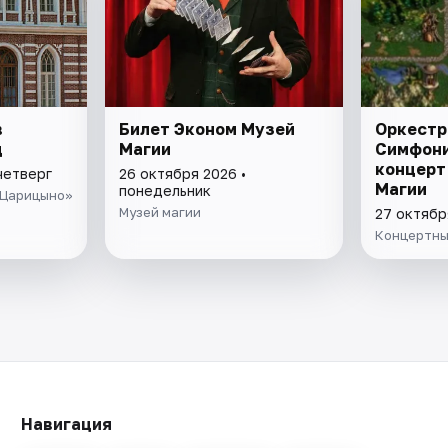
в
Билет Эконом Музей
Оркестр
ц
Магии
Симфон
концерт
четверг
26 октября 2026 •
Магии
понедельник
«Царицыно»
Музей магии
27 октябр
Концертны
Навигация