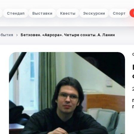
Стендап
Выставки
Квесты
Экскурсии
Спорт
обытия
Бетховен. «Аврора». Четыре сонаты. А. Ланин