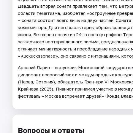
Двадцать вторая соната привлекает тем, что Бетхо
области тематизма, изобретая «остроумные превра
– соната состоит всего лишь из двух частей. Соната
композитора. Для него характерны образы созерца
жизни. Бетховен посвятил 24-ю сонату графине Тер
загадочного неотправленного письма, предназначав
отличает миниатюрность и преобладание народных м
«Kuckuckssonate», оно связано с интонациями, кото
Арсений Ларин – выпускник Московской государствен
дипломант всероссийских и международных конкурс
(Нарва, Эстония), обладатель Гран-при VI Московс
Крайнева (2025), Пианист принимал участие в межд
фестиваль «Москва встречает друзей» Фонда Владим
Вопросы и ответы