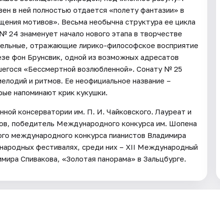
вен в ней полностью отдается «полету фантазии» в
щения мотивов». Весьма необычна структура ее цикла
 № 24 знаменует начало нового этапа в творчестве
тельные, отражающие лирико-философское восприятие
езе фон Брунсвик, одной из возможных адресатов
шегося «Бессмертной возлюбленной». Сонату № 25
елодий и ритмов. Ее неофициальное название –
рые напоминают крик кукушки.
ной консерватории им. П. И. Чайковского. Лауреат и
ов, победитель Международного конкурса им. Шопена
кого международного конкурса пианистов Владимира
ународных фестивалях, среди них – XII Международный
ира Спивакова, «Золотая панорама» в Зальцбурге.