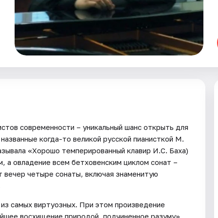
истов современности – уникальный шанс открыть для
 названные когда-то великой русской пианисткой М.
зывала «Хорошо темперированный клавир И.С. Баха)
, а овладение всем бетховенским циклом сонат –
от вечер четыре сонаты, включая знаменитую
.
из самых виртуозных. При этом произведение
ейшее восхищение природой, подчиненное разуму».