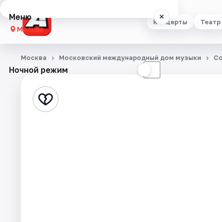
Меню
×
Концерты
Театр
Москва
Концерты
Москва
Московский международный дом музыки
С
Ночной режим
☀
☾
Театр
Стендап
Выставки
Квесты
Экскурсии
Спорт
События