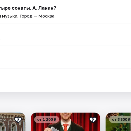
тыре сонаты. А. Ланин?
 музыки
. Город — Москва.
.
.
от 1 200 ₽
от 3 300 ₽