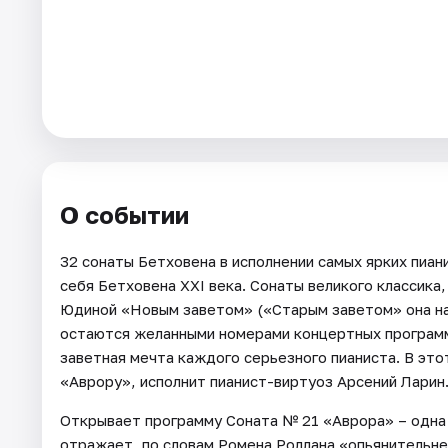
Города
Площадки
Артисты
Рейтинги
О событии
32 сонаты Бетховена в исполнении самых ярких пиан
себя Бетховена XXI века. Сонаты великого классика,
Юдиной «Новым заветом» («Старым заветом» она на
остаются желанными номерами концертных программ
заветная мечта каждого серьезного пианиста. В эт
«Аврору», исполнит пианист-виртуоз Арсений Ларин
Открывает программу Соната № 21 «Аврора» – одна 
отражает, по словам Ромена Роллана «опьянительн