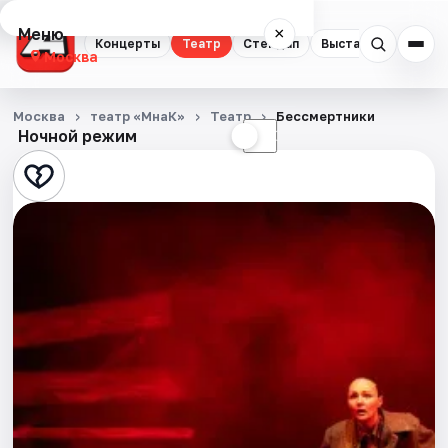
Меню
×
Концерты
Театр
Стендап
Выставки
Квест
Москва
Концерты
Москва
театр «МнаК»
Театр
Бессмертники
Ночной режим
☀
☾
Театр
Стендап
Выставки
Квесты
Экскурсии
Спорт
События