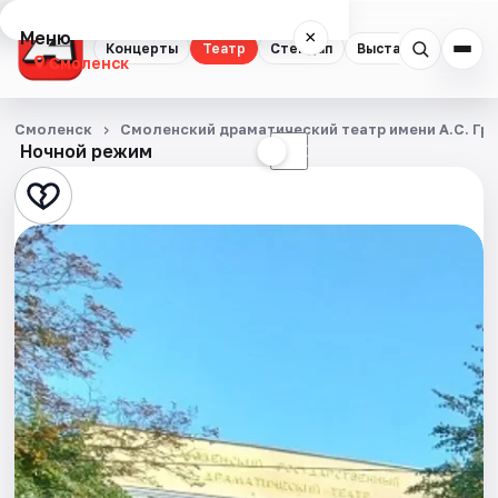
Меню
×
Концерты
Театр
Стендап
Выставки
Экску
Смоленск
Концерты
Смоленск
Смоленский драматический театр имени А.С. Гр
Ночной режим
☀
☾
Театр
Стендап
Выставки
Экскурсии
Спорт
События