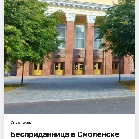
Города
Площадки
Артисты
Рейтинги
Спектакль
Бесприданница в Смоленске