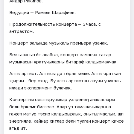
Айдар Ракипов.
Ведущий — Рамиль Шарафиев.
Продолжительность концерта — 3 часа, с
антрактом.
Концерт залында музыкаль премьера узачак.
Без ышанып әйтә алабыз, концерт заманча татар
музыкасын яратучыларны битараф калдырмаячак.
Алты артист. Алтысы да төрле кеше. Алты яраткан
җырчы - бер сәхнәдә. Бу алты артистны ачучы уникаль
иҗади эксперимент булачак.
Концертны оештыручылар үзләренең аншлаглары
белән һәркемгә билгеле. Алар үз тамашачыларына
гаҗәеп матур тәэсир калдырырлык, онытылмаслык, шәп
энергияле, кайнар хитлар белән тулган концерт кичәсе
вәгъдә итә.