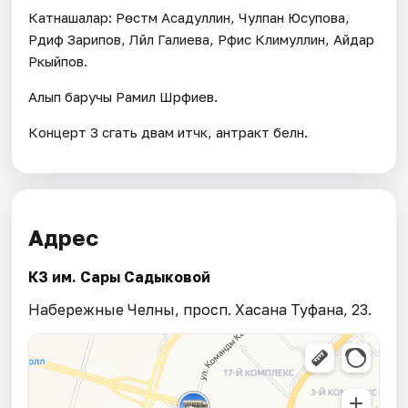
Катнашалар: Рөстәм Асадуллин, Чулпан Юсупова,
Рәдиф Зарипов, Ләйлә Галиева, Рәфис Кәлимуллин, Айдар
Рәкыйпов.
Алып баручы Рамил Шәрәфиев.
Концерт 3 сәгать дәвам итәчәк, антракт белән.
Адрес
КЗ им. Сары Садыковой
Набережные Челны, просп. Хасана Туфана, 23.