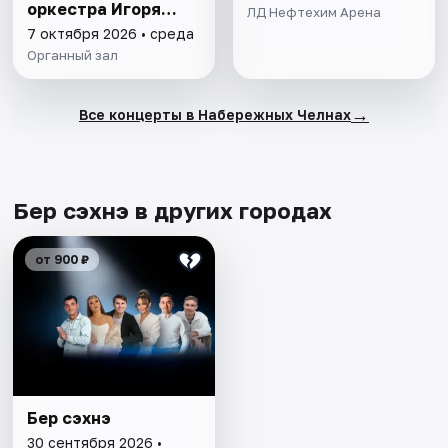
оркестра Игоря
ЛД Нефтехим Арена
Лермана
7 октября 2026 • среда
Органный зал
→
Все концерты в Набережных Челнах
Бер сэхнэ в других городах
от 900 ₽
Бер сэхнэ
30 сентября 2026 •