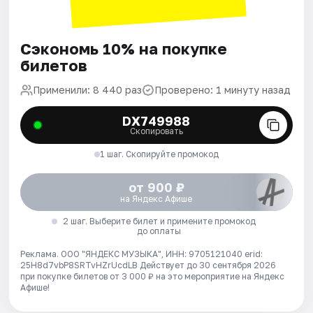
Сэкономь 10% на покупке
билетов
Применили: 8 440 раз
Проверено: 1 минуту назад
DX749988
Скопировать
1 шаг. Скопируйте промокод
от 900 ₽
на Яндекс Афише
2 шаг. Выберите билет и примените промокод
до оплаты
Реклама. ООО "ЯНДЕКС МУЗЫКА", ИНН: 9705121040 erid:
25H8d7vbP8SRTvHZrUcdLB
Действует до 30 сентября 2026
при покупке билетов от 3 000 ₽ на это мероприятие на Яндекс
Афише!