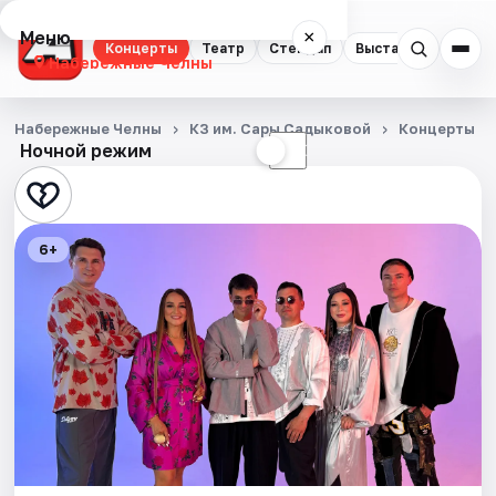
Меню
×
Концерты
Театр
Стендап
Выставки
Экску
Набережные Челны
Концерты
Набережные Челны
КЗ им. Сары Садыковой
Концерты
Ночной режим
☀
☾
Театр
Стендап
6+
Выставки
Экскурсии
События
Города