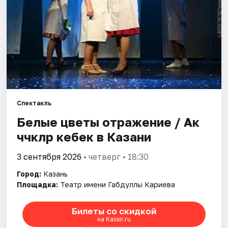
Города
Площадки
Артисты
Рейтинги
Спектакль
Белые цветы отражение / Ак
чәчәкләр кебек в Казани
3 сентября 2026
• четверг • 18:30
Город:
Казань
Площадка:
Театр имени Габдуллы Кариева
Билеты со скидкой
на Kassir.ru