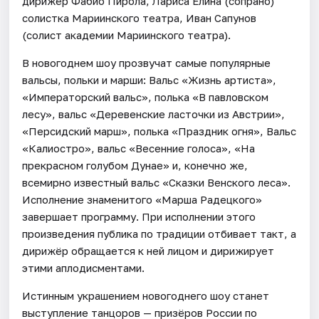
дирижёр Фабио Пирола, Лариса Елина (сопрано)
солистка Мариинского театра, Иван Сапунов
(солист академии Мариинского театра).
В новогоднем шоу прозвучат самые популярные
вальсы, польки и марши: Вальс «Жизнь артиста»,
«Императорский вальс», полька «В павловском
лесу», вальс «Деревенские ласточки из Австрии»,
«Персидский марш», полька «Праздник огня», Вальс
«Калиостро», вальс «Весенние голоса», «На
прекрасном голубом Дунае» и, конечно же,
всемирно известный вальс «Сказки Венского леса».
Исполнение знаменитого «Марша Радецкого»
завершает программу. При исполнении этого
произведения публика по традиции отбивает такт, а
дирижёр обращается к ней лицом и дирижирует
этими аплодисментами.
Истинным украшением новогоднего шоу станет
выступление танцоров — призёров России по