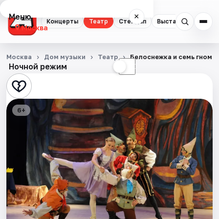
Меню
×
Концерты
Театр
Стендап
Выставки
Квест
Москва
Концерты
Москва
Дом музыки
Театр
Белоснежка и семь гномо
Ночной режим
☀
☾
Театр
Стендап
6+
Выставки
Квесты
Экскурсии
Спорт
События