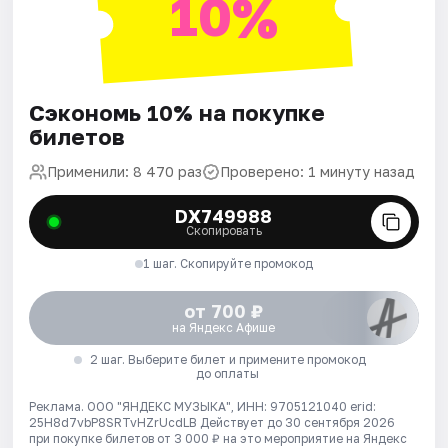
10%
Сэкономь 10% на покупке
билетов
Применили: 8 470 раз
Проверено: 1 минуту назад
DX749988
Скопировать
1 шаг. Скопируйте промокод
от 700 ₽
на Яндекс Афише
2 шаг. Выберите билет и примените промокод
до оплаты
Реклама. ООО "ЯНДЕКС МУЗЫКА", ИНН: 9705121040 erid:
25H8d7vbP8SRTvHZrUcdLB
Действует до 30 сентября 2026
при покупке билетов от 3 000 ₽ на это мероприятие на Яндекс