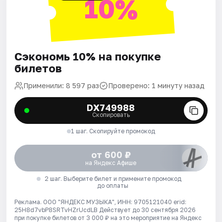
10%
Сэкономь 10% на покупке
билетов
Применили: 8 597 раз
Проверено: 1 минуту назад
DX749988
Скопировать
1 шаг. Скопируйте промокод
от 600 ₽
на Яндекс Афише
2 шаг. Выберите билет и примените промокод
до оплаты
Реклама. ООО "ЯНДЕКС МУЗЫКА", ИНН: 9705121040 erid:
25H8d7vbP8SRTvHZrUcdLB
Действует до 30 сентября 2026
при покупке билетов от 3 000 ₽ на это мероприятие на Яндекс