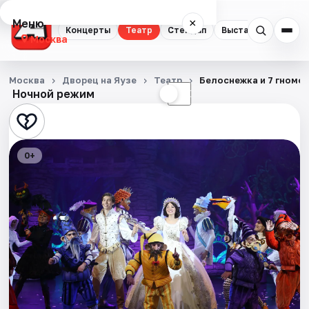
Меню
×
Концерты
Театр
Стендап
Выставки
Квест
Москва
Концерты
Москва
Дворец на Яузе
Театр
Белоснежка и 7 гномо
Ночной режим
☀
☾
Театр
Стендап
0+
Выставки
Квесты
Экскурсии
Спорт
События