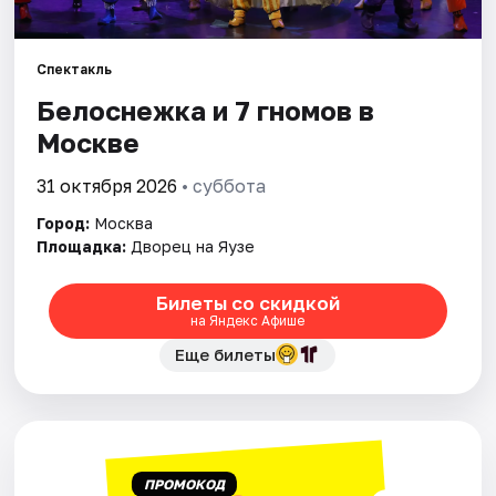
Города
Спектакль
Белоснежка и 7 гномов в
Площадки
Москве
Артисты
31 октября 2026
• суббота
Рейтинги
Город:
Москва
Площадка:
Дворец на Яузе
Билеты со скидкой
на Яндекс Афише
Еще билеты
ПРОМОКОД