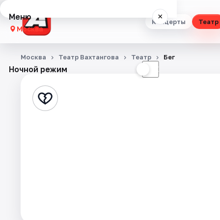
Меню
×
Концерты
Театр
Москва
Концерты
Москва
Театр Вахтангова
Театр
Бег
Ночной режим
☀
☾
Театр
Стендап
Выставки
Квесты
Экскурсии
Спорт
События