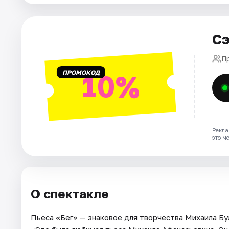
Города
Сэ
Площадки
П
ПРОМОКОД
10%
Артисты
Рейтинги
Рекла
это м
О спектакле
Пьеса «Бег» — знаковое для творчества Михаила Бул