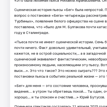
«Это была любимая пьеса Михаила Афанасьевича. Он 
Сценическая история пьесы «Бег» была непростой. П
вопрос о постановке «Бега» четырежды рассматрива
Турбиных», появления белого офицерства на сцене в
поставлена, что «было для М. Булгакова почти ката
году в Сталинграде.
«Пьеса почти не имеет сценической истории. Семь б
почти ничего. Факт довольно удивительный, учитыва
кажется, не в острой социальности,.. а в загадочно
сценический эквивалент фантастическим, невообраз
произносимому людьми, населяющими эту пьесу. Вот
выси…». Это что такое? Это можно сыграть??? Это к
постановки пьесы в событиях реальной жизни — это 
«Бег» для меня — это состояние человека, проснувш
видения… а утром ты обретаешь покой… Ты один, оче
хорошо,.. и ты спокоен и счастлив…» Юрий Бутусов.
Премьера спектакля состоялась 11 апреля 2015 года