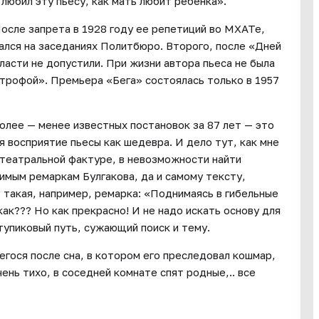
любил эту пьесу, как мать любит ребенка».
осле запрета в 1928 году ее репетиций во МХАТе,
лся на заседаниях Политбюро. Второго, после «Дней
ласти не допустили. При жизни автора пьеса не была
строфой». Премьера «Бега» состоялась только в 1957
олее — менее известных постановок за 87 лет — это
я восприятие пьесы как шедевра. И дело тут, как мне
й театральной фактуре, в невозможности найти
имым ремаркам Булгакова, да и самому тексту,
 такая, например, ремарка: «Поднимаясь в гибельные
ак??? Но как прекрасно! И не надо искать основу для
тупиковый путь, сужающий поиск и тему.
егося после сна, в котором его преследовал кошмар,
нь тихо, в соседней комнате спят родные,.. все
.