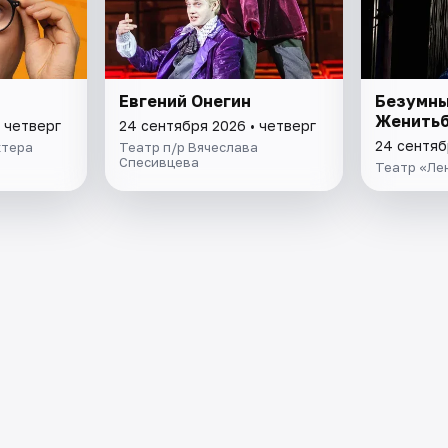
Евгений Онегин
Безумны
Женитьб
 четверг
24 сентября 2026 • четверг
24 сентяб
ктера
Театр п/р Вячеслава
Спесивцева
Театр «Ле