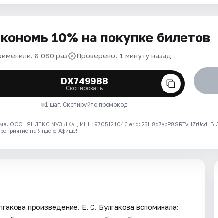
кономь 10% на покупке билетов
рименили: 8 080 раз
Проверено: 1 минуту назад
DX749988
Скопировать
1 шаг. Скопируйте промокод
ма. ООО "ЯНДЕКС МУЗЫКА", ИНН: 9705121040 erid: 25H8d7vbP8SRTvHZrUcdLB
ероприятие на Яндекс Афише!
гакова произведение. Е. С. Булгакова вспоминала: