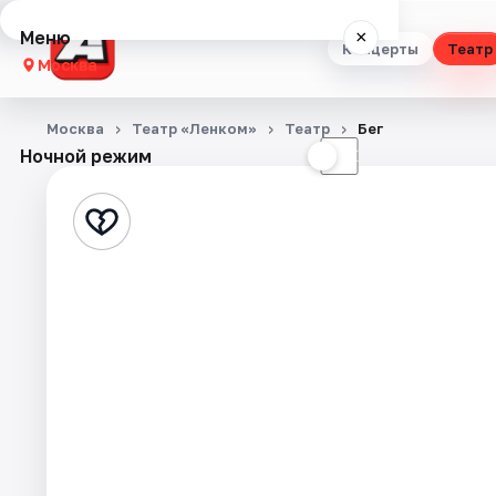
Меню
×
Концерты
Театр
Москва
Концерты
Москва
Театр «Ленком»
Театр
Бег
Ночной режим
☀
☾
Театр
Стендап
Выставки
Квесты
Экскурсии
Спорт
События