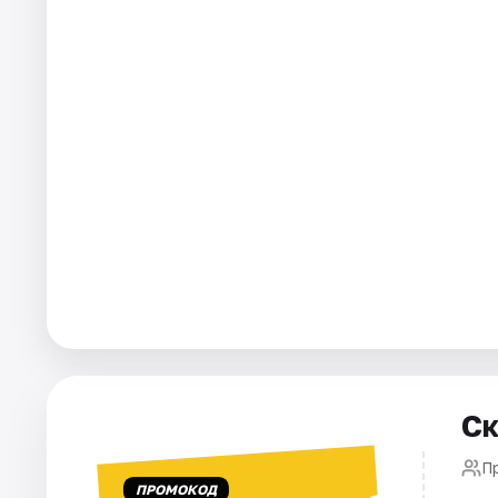
Города
Площадки
Артисты
Рейтинги
Ск
П
ПРОМОКОД