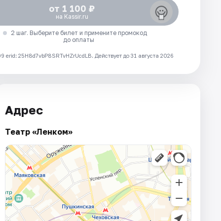
от 1 100 ₽
на Kassir.ru
2 шаг. Выберите билет и примените промокод
до оплаты
 erid: 25H8d7vbP8SRTvHZrUcdLB.
Действует до 31 августа 2026
Адрес
Театр «Ленком»