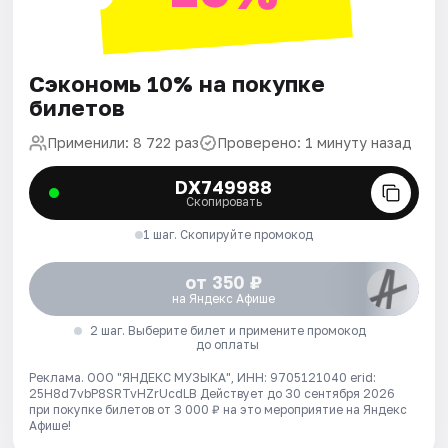
Сэкономь 10% на покупке
билетов
Применили: 8 722 раз
Проверено: 1 минуту назад
DX749988
Скопировать
1 шаг. Скопируйте промокод
от 350 ₽
на Яндекс Афише
2 шаг. Выберите билет и примените промокод
до оплаты
Реклама. ООО "ЯНДЕКС МУЗЫКА", ИНН: 9705121040 erid:
25H8d7vbP8SRTvHZrUcdLB
Действует до 30 сентября 2026
при покупке билетов от 3 000 ₽ на это мероприятие на Яндекс
Афише!