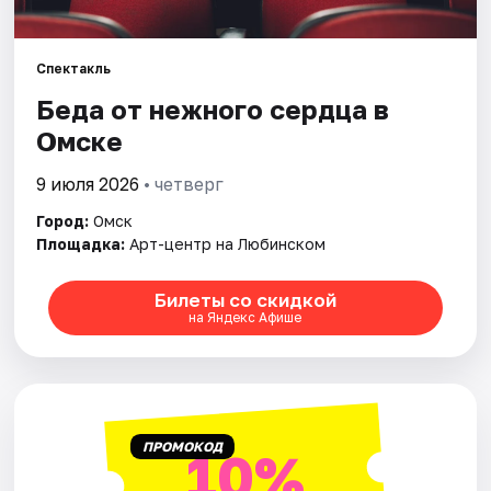
Города
Спектакль
Беда от нежного сердца в
Площадки
Омске
Артисты
9 июля 2026
• четверг
Рейтинги
Город:
Омск
Площадка:
Арт-центр на Любинском
Билеты со скидкой
на Яндекс Афише
ПРОМОКОД
10%