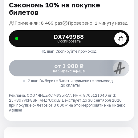
Сэкономь 10% на покупке
билетов
Применили: 8 489 раз
Проверено: 1 минуту назад
DX749988
Скопировать
1 шаг. Скопируйте промокод
от 1 900 ₽
на Яндекс Афише
2 шаг. Выберите билет и примените промокод
до оплаты
Реклама. ООО "ЯНДЕКС МУЗЫКА", ИНН: 9705121040 erid:
25H8d7vbP8SRTvHZrUcdLB
Действует до 30 сентября 2026
при покупке билетов от 3 000 ₽ на это мероприятие на Яндекс
Афише!