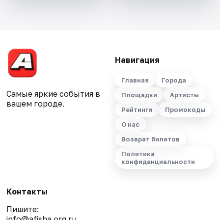
Навигация
Главная
Города
Самые яркие события в
Площадки
Артисты
вашем городе.
Рейтинги
Промокоды
О нас
Возврат билетов
Политика
конфиденциальности
Контакты
Пишите:
info@afisha.org.ru