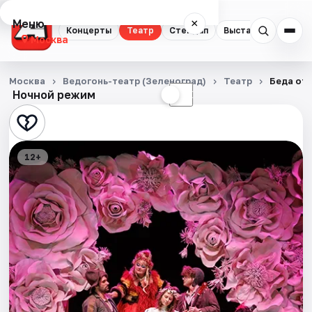
Меню
×
Концерты
Театр
Стендап
Выставки
Квест
Москва
Концерты
Москва
Ведогонь-театр (Зеленоград)
Театр
Беда от
Ночной режим
☀
☾
Театр
Стендап
12+
Выставки
Квесты
Экскурсии
Спорт
События