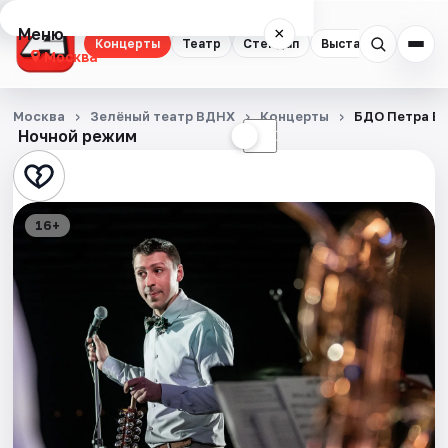
Меню
×
Концерты
Театр
Стендап
Выставки
Квест
Москва
Концерты
Москва
Зелёный театр ВДНХ
Концерты
БДО Петра В
Ночной режим
☀
☾
Театр
Стендап
16+
Выставки
Квесты
Экскурсии
Спорт
События