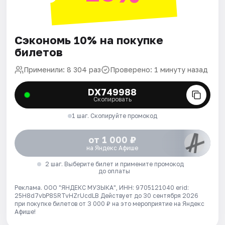
Сэкономь 10% на покупке
билетов
Применили: 8 304 раз
Проверено: 1 минуту назад
DX749988
Скопировать
1 шаг. Скопируйте промокод
от 1 000 ₽
на Яндекс Афише
2 шаг. Выберите билет и примените промокод
до оплаты
Реклама. ООО "ЯНДЕКС МУЗЫКА", ИНН: 9705121040 erid:
25H8d7vbP8SRTvHZrUcdLB
Действует до 30 сентября 2026
при покупке билетов от 3 000 ₽ на это мероприятие на Яндекс
Афише!