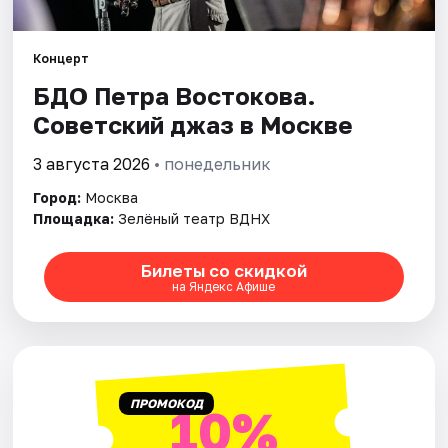
Города
Концерт
БДО Петра Востокова.
Площадки
Советский джаз в Москве
Артисты
3 августа 2026
• понедельник
Рейтинги
Город:
Москва
Площадка:
Зелёный театр ВДНХ
Билеты со скидкой
на Яндекс Афише
ПРОМОКОД
10%