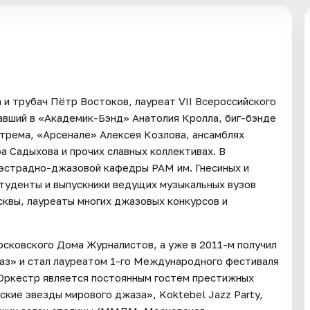
и трубач Пётр Востоков, лауреат VII Всероссийского
авший в «Академик-Бэнд» Анатолия Кролла, биг-бэнде
трема, «Арсенале» Алексея Козлова, ансамблях
а Садыхова и прочих славных коллективах. В
 эстрадно-джазовой кафедры РАМ им. Гнесиных и
туденты и выпускники ведущих музыкальных вузов
квы, лауреаты многих джазовых конкурсов и
осковского Дома Журналистов, а уже в 2011-м получил
з» и стал лауреатом 1-го Международного фестиваля
 Оркестр является постоянным гостем престижных
кие звезды мирового джаза», Koktebel Jazz Party,