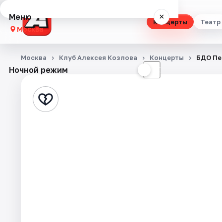
Меню
×
Концерты
Театр
Москва
Концерты
Москва
Клуб Алексея Козлова
Концерты
БДО Пе
Ночной режим
☀
☾
Театр
Стендап
Выставки
Квесты
Экскурсии
Спорт
События