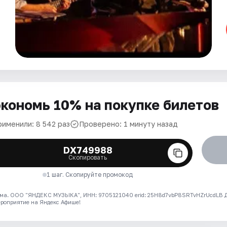
кономь 10% на покупке билетов
рименили: 8 542 раз
Проверено: 1 минуту назад
DX749988
Скопировать
1 шаг. Скопируйте промокод
ма. ООО "ЯНДЕКС МУЗЫКА", ИНН: 9705121040 erid: 25H8d7vbP8SRTvHZrUcdLB
ероприятие на Яндекс Афише!