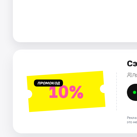
Города
Площадки
Артисты
Рейтинги
Сэ
П
ПРОМОКОД
10%
Рекла
это м