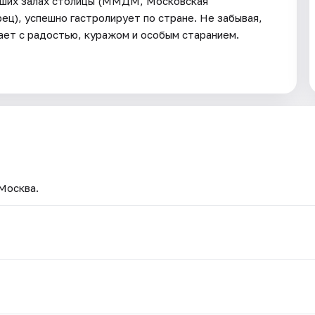
лучших залах столицы (ММДМ, Московская
ц), успешно гастролирует по стране. Не забывая,
ает с радостью, куражом и особым старанием.
 Москва.