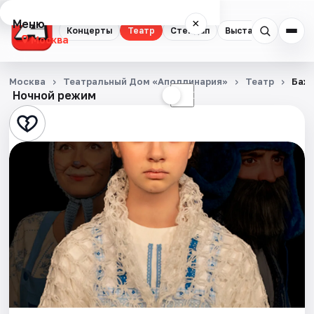
Меню
×
Концерты
Театр
Стендап
Выставки
Квест
Москва
Концерты
Москва
Театральный Дом «Аполлинария»
Театр
Баж
Ночной режим
☀
☾
Театр
Стендап
Выставки
Квесты
Экскурсии
Спорт
События