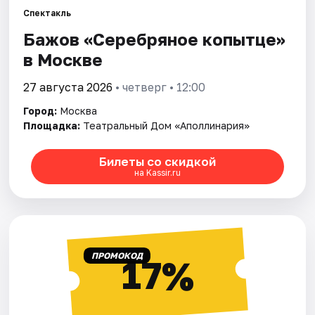
Спектакль
Бажов «Серебряное копытце»
Города
в Москве
Площадки
27 августа 2026
• четверг • 12:00
Артисты
Город:
Москва
Площадка:
Театральный Дом «Аполлинария»
Рейтинги
Билеты со скидкой
на Kassir.ru
ПРОМОКОД
17%