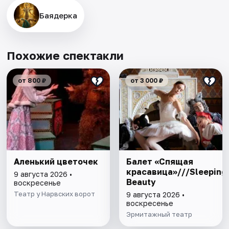
Баядерка
Похожие спектакли
от 800 ₽
от 3 000 ₽
Аленький цветочек
Балет «Спящая
красавица»///Sleeping
9 августа 2026 •
Beauty
воскресенье
Театр у Нарвских ворот
9 августа 2026 •
воскресенье
Эрмитажный театр