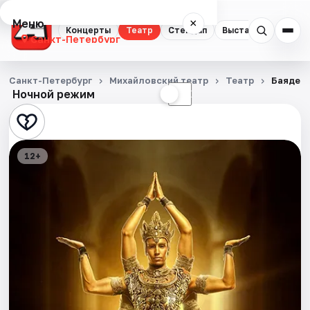
Меню
×
Концерты
Театр
Стендап
Выставки
Квест
Санкт-Петербург
Концерты
Санкт-Петербург
Михайловский театр
Театр
Баядер
Ночной режим
☀
☾
Театр
Стендап
12+
Выставки
Квесты
Экскурсии
Спорт
События