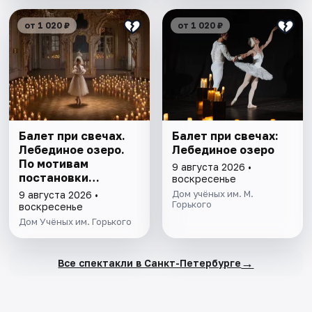
от 1 020 ₽
от 1 020 ₽
Балет при свечах.
Балет при свечах:
Лебединое озеро.
Лебединое озеро
По мотивам
9 августа 2026 •
постановки
воскресенье
Мариуса Петипа
Дом учёных им. М.
9 августа 2026 •
Горького
воскресенье
Дом Учёных им. Горького
→
Все спектакли в Санкт-Петербурге