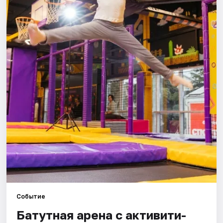
Города
Площадки
Артисты
Рейтинги
Событие
Батутная арена с активити-