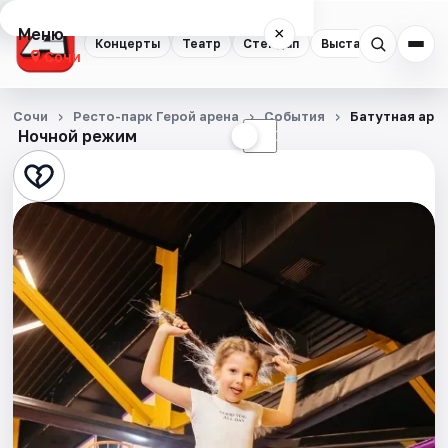
Меню
×
Концерты
Театр
Стендап
Выставки
Квест
Сочи
Концерты
Сочи
Ресто-парк Герой арена
События
Батутная аре
Ночной режим
☀
☾
Театр
Стендап
Выставки
Квесты
Экскурсии
Спорт
События