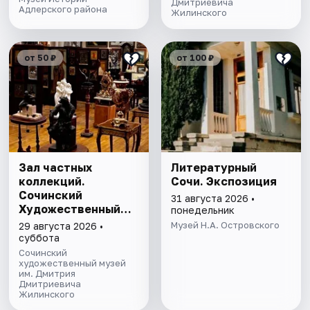
Дмитриевича
Адлерского района
Жилинского
от 50 ₽
от 100 ₽
Зал частных
Литературный
коллекций.
Сочи. Экспозиция
Сочинский
31 августа 2026 •
Художественный
понедельник
музей им. Д.Д.
Музей Н.А. Островского
29 августа 2026 •
Жилинского
суббота
Сочинский
художественный музей
им. Дмитрия
Дмитриевича
Жилинского