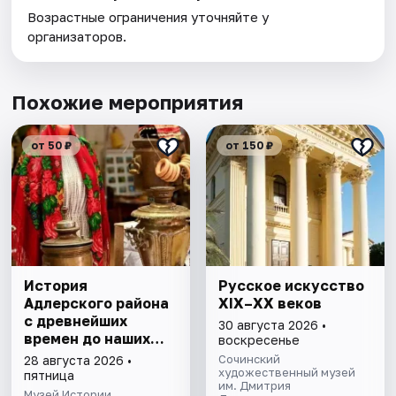
Возрастные ограничения уточняйте у
организаторов.
Похожие мероприятия
от 50 ₽
от 150 ₽
История
Русское искусство
Адлерского района
XIX–XX веков
с древнейших
30 августа 2026 •
времен до наших
воскресенье
дней. Экскурсия
Сочинский
28 августа 2026 •
художественный музей
пятница
им. Дмитрия
Музей Истории