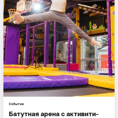
Города
Площадки
Артисты
Рейтинги
Событие
Батутная арена с активити-