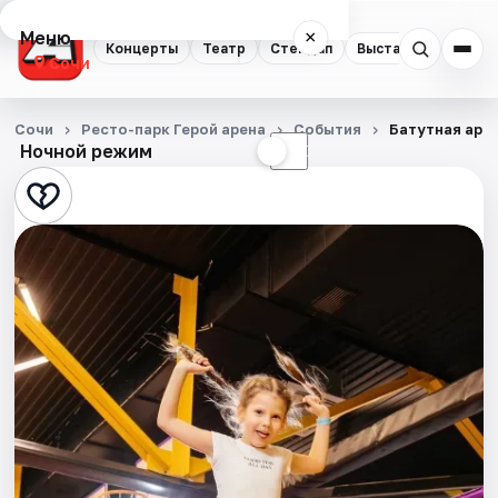
Меню
×
Концерты
Театр
Стендап
Выставки
Квест
Сочи
Концерты
Сочи
Ресто-парк Герой арена
События
Батутная аре
Ночной режим
☀
☾
Театр
Стендап
Выставки
Квесты
Экскурсии
Спорт
События