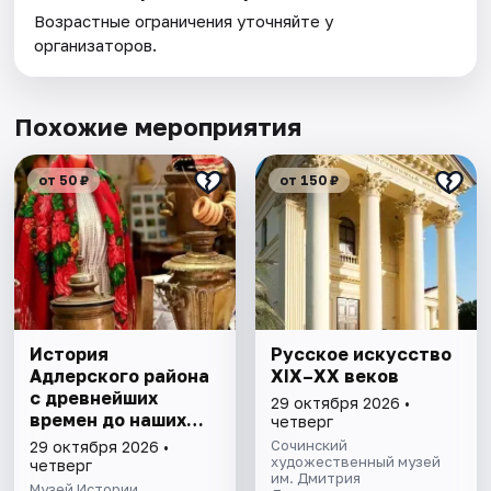
Возрастные ограничения уточняйте у
организаторов.
Похожие мероприятия
от 50 ₽
от 150 ₽
История
Русское искусство
Адлерского района
XIX–XX веков
с древнейших
29 октября 2026 •
времен до наших
четверг
дней. Экскурсия
Сочинский
29 октября 2026 •
художественный музей
четверг
им. Дмитрия
Музей Истории