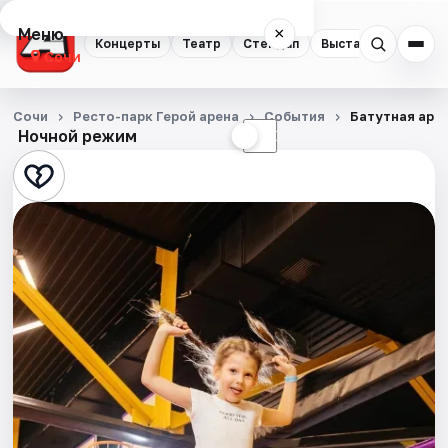
Меню
×
Концерты
Театр
Стендап
Выставки
Квест
Сочи
Концерты
Сочи
Ресто-парк Герой арена
События
Батутная аре
Ночной режим
☀
☾
Театр
Стендап
Выставки
Квесты
Экскурсии
Спорт
События