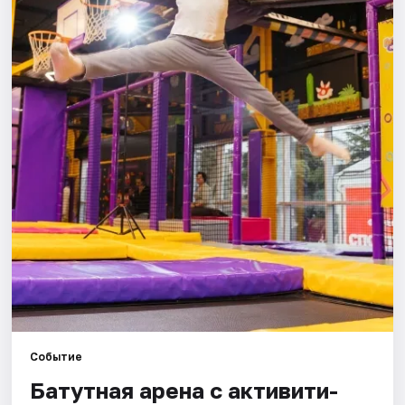
Города
Площадки
Артисты
Рейтинги
Событие
Батутная арена с активити-