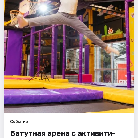
Города
Площадки
Артисты
Рейтинги
Событие
Батутная арена с активити-