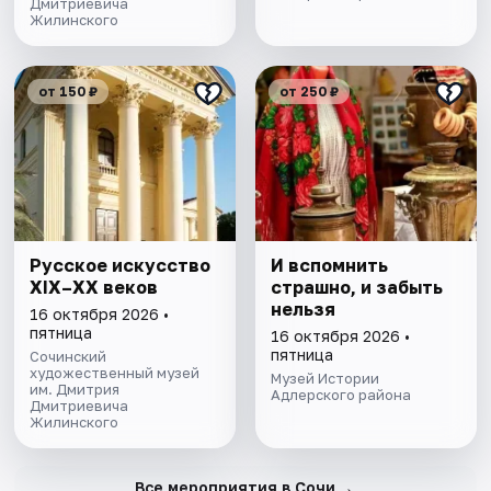
Дмитриевича
Жилинского
от 150 ₽
от 250 ₽
Русское искусство
И вспомнить
XIX–XX веков
страшно, и забыть
нельзя
16 октября 2026 •
пятница
16 октября 2026 •
пятница
Сочинский
художественный музей
Музей Истории
им. Дмитрия
Адлерского района
Дмитриевича
Жилинского
→
Все мероприятия в Сочи