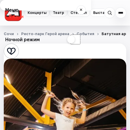
Меню
×
Концерты
Театр
Стендап
Выставки
Квест
Сочи
Концерты
Сочи
Ресто-парк Герой арена
События
Батутная аре
Ночной режим
☀
☾
Театр
Стендап
Выставки
Квесты
Экскурсии
Спорт
События