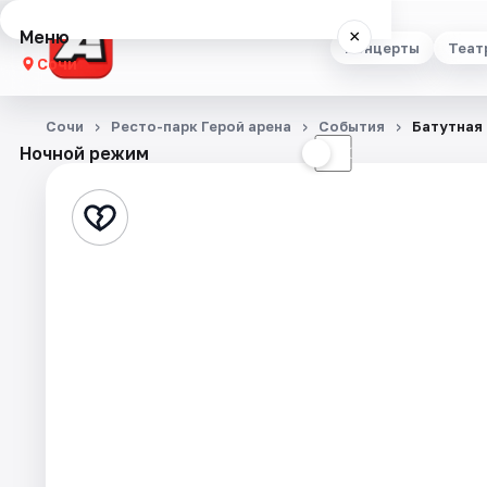
Меню
×
Концерты
Теат
Сочи
Концерты
Сочи
Ресто-парк Герой арена
События
Батутная
Ночной режим
☀
☾
Театр
Стендап
Выставки
Квесты
Экскурсии
Спорт
События