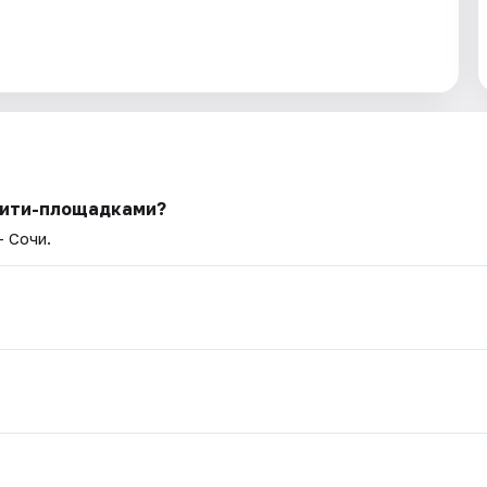
ивити-площадками?
— Сочи.