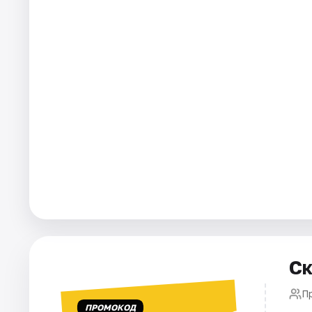
Города
Площадки
Артисты
Рейтинги
Ск
П
ПРОМОКОД