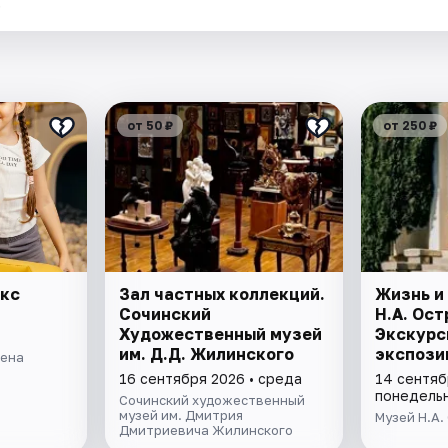
.
от 50 ₽
от 250 ₽
екс
Зал частных коллекций.
Жизнь и
Сочинский
Н.А. Ост
Художественный музей
Экскурс
им. Д.Д. Жилинского
экспози
рена
16 сентября 2026 • среда
14 сентяб
понедель
Сочинский художественный
музей им. Дмитрия
Музей Н.А.
Дмитриевича Жилинского