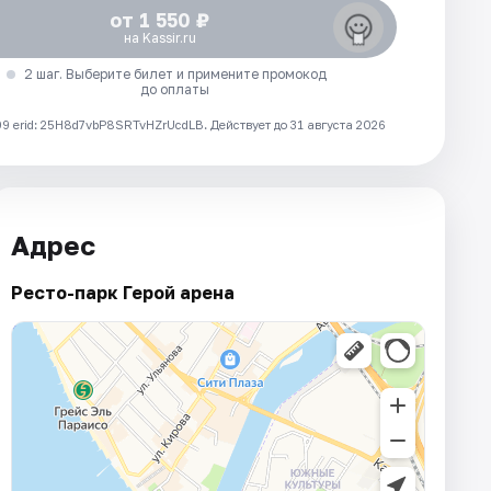
от 1 550 ₽
на Kassir.ru
2 шаг. Выберите билет и примените промокод
до оплаты
 erid: 25H8d7vbP8SRTvHZrUcdLB.
Действует до 31 августа 2026
Адрес
Ресто-парк Герой арена