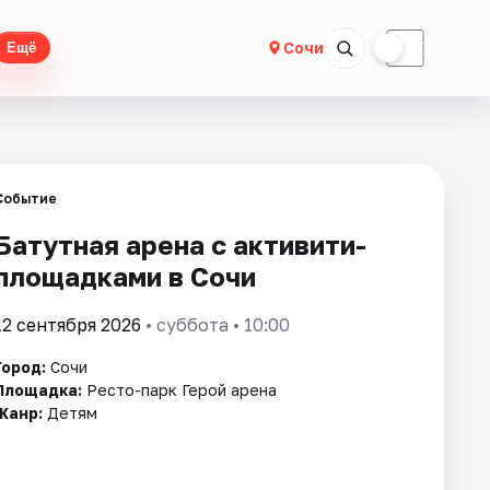
☀
☾
Сочи
Ещё
Событие
Батутная арена с активити-
площадками в Сочи
12 сентября 2026
• суббота • 10:00
Город:
Сочи
Площадка:
Ресто-парк Герой арена
Жанр:
Детям