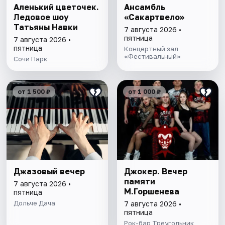
Аленький цветочек.
Ансамбль
Ледовое шоу
«Сакартвело»
Татьяны Навки
7 августа 2026 •
пятница
7 августа 2026 •
пятница
Концертный зал
«Фестивальный»
Сочи Парк
от 1 500 ₽
от 1 000 ₽
Джазовый вечер
Джокер. Вечер
памяти
7 августа 2026 •
М.Горшенева
пятница
Дольче Дача
7 августа 2026 •
пятница
Рок-бар Треугольник