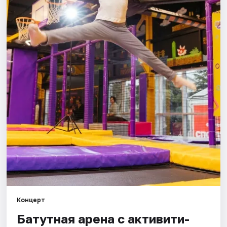
Города
Площадки
Артисты
Рейтинги
Концерт
Батутная арена с активити-