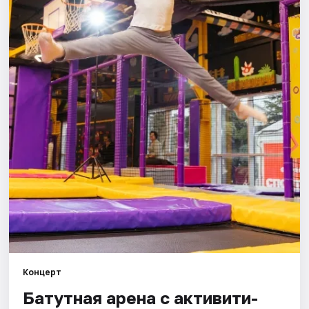
Города
Площадки
Артисты
Рейтинги
Концерт
Батутная арена с активити-