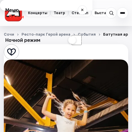
Меню
×
Концерты
Театр
Стендап
Выставки
Квест
Сочи
Концерты
Сочи
Ресто-парк Герой арена
События
Батутная аре
Ночной режим
☀
☾
Театр
Стендап
Выставки
Квесты
Экскурсии
Спорт
События