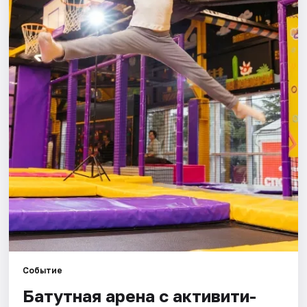
Города
Площадки
Артисты
Рейтинги
Событие
Батутная арена с активити-