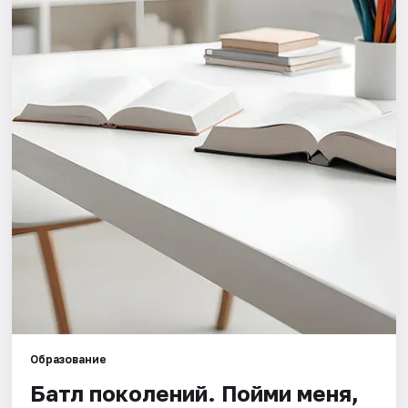
Города
Площадки
Артисты
Рейтинги
Образование
Батл поколений. Пойми меня,