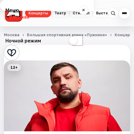
Меню
×
Концерты
Театр
Стендап
Выставки
Квест
Москва
Концерты
Москва
Большая спортивная арена «Лужники»
Концерт
Ночной режим
☀
☾
Театр
Стендап
12+
Выставки
Квесты
Экскурсии
Спорт
События