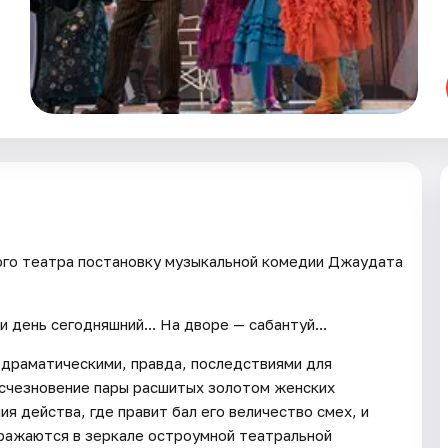
ого театра постановку музыкальной комедии Джаудата
 день сегодняшний... На дворе — сабантуй...
 драматическими, правда, последствиями для
 исчезновение пары расшитых золотом женских
я действа, где правит бал его величество смех, и
тражаются в зеркале остроумной театральной