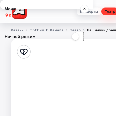
Меню
×
Концерты
Театр
Казань
Концерты
Казань
ТГАТ им. Г. Камала
Театр
Башмачки / Ба
Ночной режим
☀
☾
Театр
Стендап
Выставки
Квесты
Экскурсии
Спорт
События