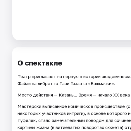
Города
Площадки
Артисты
Рейтинги
О спектакле
Театр приглашает на первую в истории академическ
Файзи на либретто Тази Гиззата «Башмачки».
Место действия — Казань... Время — начало ХХ века и
Мастерски выписанное комическое происшествие (с
некоторых участников интриги), в основе которого
туфелек, стало замечательным поводом для сочинени
картины жизни (в витиеватых поворотах сюжета) о