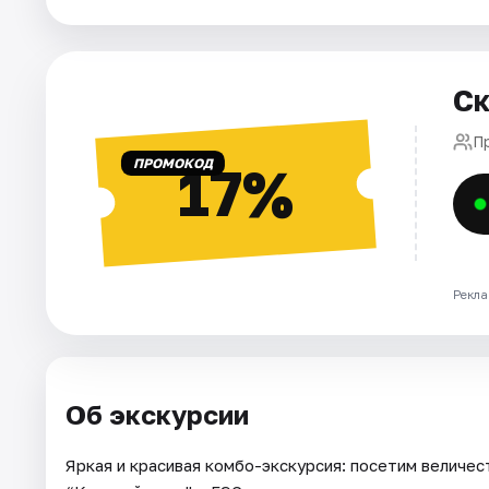
Города
Площадки
Ск
Артисты
П
Рейтинги
ПРОМОКОД
17%
Рекла
Об экскурсии
Яркая и красивая комбо-экскурсия: посетим величес