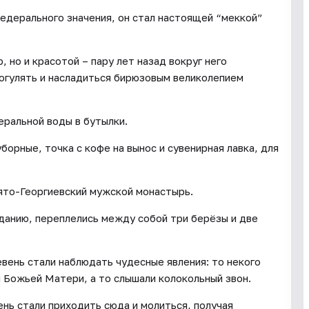
едерального значения, он стал настоящей “меккой”
 но и красотой – пару лет назад вокруг него
погулять и насладиться бирюзовым великолепием
еральной воды в бутылки.
борные, точка с кофе на вынос и сувенирная лавка, для
ято-Георгиевский мужской монастырь.
еданию, переплелись между собой три берёзы и две
евень стали наблюдать чудесные явления: то некого
ы Божьей Матери, а то слышали колокольный звон.
ь стали приходить сюда и молиться, получая