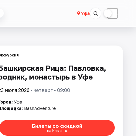
☀
☾
Уфа
Экскурсия
Башкирская Рица: Павловка,
родник, монастырь в Уфе
23 июля 2026
• четверг • 09:00
Город:
Уфа
Площадка:
BashAdventure
Билеты со скидкой
на Kassir.ru