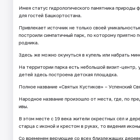
Имея статус гидрологического памятника природы ф
для гостей Башкортостана.
Привлекает источник не только своей уникальностью,
построили симпатичный парк, по которому приятно 
родника.
Здесь же можно окунуться в купель или набрать мин
На территории парка есть небольшой визит-центр, у
детей здесь построена детская площадка.
Полное название «Святых Кустиков» – Успенский Св
Народное название произошло от места, где, по пр
ивы.
В этом месте с 19 века жители окрестных сёл и дер
старца с иконой и крестом в руках, то видения икон
Со временем верующие со всех близлежащих деревен