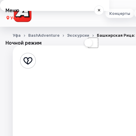
Меню
×
Концерты
Уфа
Концерты
Уфа
BashAdventure
Экскурсии
Башкирская Рица:
Ночной режим
☀
☾
Театр
Стендап
Выставки
Экскурсии
Спорт
События