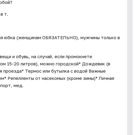
собой?
в т.
нная юбка (женщинам ОБЯЗАТЕЛЬНО), мужчины только в
 вещи и обувь, на случай, если промокнете
ом 15-20 литров), можно городской* Дождевик (в
мя проезда* Термос или бутылка с водой Важные
м* Репелленты от насекомых (кроме зимы)* Личная
порт, мед.