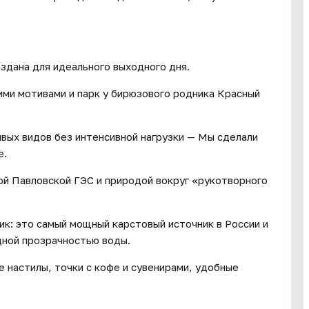
здана для идеального выходного дня.
ми мотивами и парк у бирюзового родника Красный
ивых видов без интенсивной нагрузки — Мы сделали
е.
й Павловской ГЭС и природой вокруг «рукотворного
ик: это самый мощный карстовый источник в России и
дной прозрачностью воды.
 настилы, точки с кофе и сувенирами, удобные