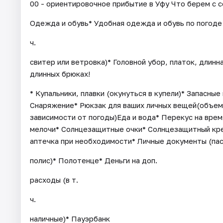
00 - ориентировочное прибытие в Уфу Что берем с 
Одежда и обувь* Удобная одежда и обувь по погоде 
ч.
свитер или ветровка)* Головной убор, платок, дли
длинных брюках!
* Купальники, плавки (окунуться в купели)* Запасные
Снаряжение* Рюкзак для ваших личных вещей(объем
зависимости от погоды)Еда и вода* Перекус на вре
мелочи* Солнцезащитные очки* Солнцезащитный кре
аптечка при необходимости* Личные документы (пас
полис)* Полотенце* Деньги на доп.
расходы (в т.
ч.
наличные)* Пауэрбанк