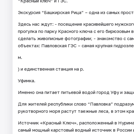
“Красный ключ” и ГЭС.
Экскурсия “Башкирская Рица” – одна из самых прост
Здесь нас ждут: - посещение красивейшего мужского
прогулка по парку Красного ключа с его бирюзовым 
сделать живописные фотографии; - знакомство с с
объектах: Павловская ГЭС – самая крупная гидроэле
м.
) и единственная станция на р.
Уфимка.
Именно она питает питьевой водой город Уфу и защ
Для жителей республики слово “Павловка” подразум
рукотворного моря растут таежные леса, в этом кр
Источник «Красный Ключ», расположенный в Нурима
самый мощный карстовый водный источник в России и