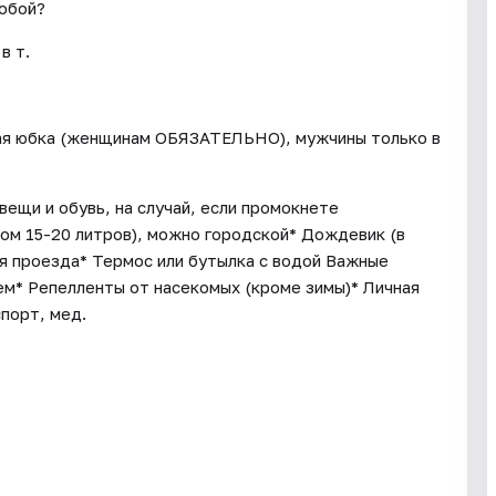
собой?
в т.
нная юбка (женщинам ОБЯЗАТЕЛЬНО), мужчины только в
 вещи и обувь, на случай, если промокнете
ом 15-20 литров), можно городской* Дождевик (в
мя проезда* Термос или бутылка с водой Важные
м* Репелленты от насекомых (кроме зимы)* Личная
порт, мед.