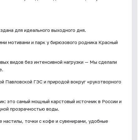
здана для идеального выходного дня.
ми мотивами и парк у бирюзового родника Красный
ивых видов без интенсивной нагрузки — Мы сделали
е.
й Павловской ГЭС и природой вокруг «рукотворного
ик: это самый мощный карстовый источник в России и
дной прозрачностью воды.
 настилы, точки с кофе и сувенирами, удобные