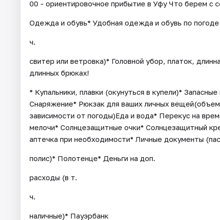
00 - ориентировочное прибытие в Уфу Что берем с 
Одежда и обувь* Удобная одежда и обувь по погоде 
ч.
свитер или ветровка)* Головной убор, платок, дли
длинных брюках!
* Купальники, плавки (окунуться в купели)* Запасные
Снаряжение* Рюкзак для ваших личных вещей(объем
зависимости от погоды)Еда и вода* Перекус на вре
мелочи* Солнцезащитные очки* Солнцезащитный кре
аптечка при необходимости* Личные документы (пас
полис)* Полотенце* Деньги на доп.
расходы (в т.
ч.
наличные)* Пауэрбанк