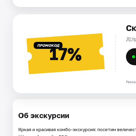
Города
Площадки
Ск
Артисты
П
Рейтинги
ПРОМОКОД
17%
Рекла
Об экскурсии
Яркая и красивая комбо-экскурсия: посетим величес