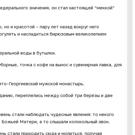
едерального значения, он стал настоящей “меккой”
 но и красотой – пару лет назад вокруг него
погулять и насладиться бирюзовым великолепием
еральной воды в бутылки.
борные, точка с кофе на вынос и сувенирная лавка, для
ято-Георгиевский мужской монастырь.
еданию, переплелись между собой три берёзы и две
евень стали наблюдать чудесные явления: то некого
ы Божьей Матери, а то слышали колокольный звон.
ь стали приходить сюда и молиться, получая