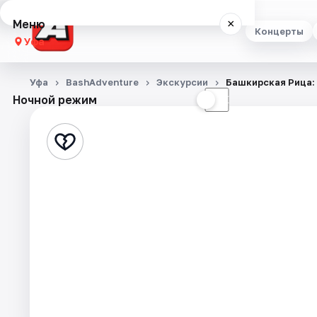
Меню
×
Концерты
Уфа
Концерты
Уфа
BashAdventure
Экскурсии
Башкирская Рица:
Ночной режим
☀
☾
Театр
Стендап
Выставки
Экскурсии
Спорт
События