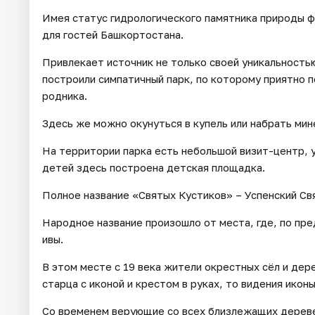
Имея статус гидрологического памятника природы ф
для гостей Башкортостана.
Привлекает источник не только своей уникальностью,
построили симпатичный парк, по которому приятно 
родника.
Здесь же можно окунуться в купель или набрать мин
На территории парка есть небольшой визит-центр, у
детей здесь построена детская площадка.
Полное название «Святых Кустиков» – Успенский Св
Народное название произошло от места, где, по пр
ивы.
В этом месте с 19 века жители окрестных сёл и дер
старца с иконой и крестом в руках, то видения икон
Со временем верующие со всех близлежащих деревен