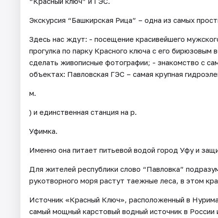
“Красный ключ” и ГЭС.
Экскурсия “Башкирская Рица” – одна из самых прост
Здесь нас ждут: - посещение красивейшего мужского
прогулка по парку Красного ключа с его бирюзовым 
сделать живописные фотографии; - знакомство с с
объектах: Павловская ГЭС – самая крупная гидроэле
м.
) и единственная станция на р.
Уфимка.
Именно она питает питьевой водой город Уфу и защ
Для жителей республики слово “Павловка” подразум
рукотворного моря растут таежные леса, в этом кр
Источник «Красный Ключ», расположенный в Нурима
самый мощный карстовый водный источник в России и