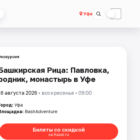
☀
☾
Уфа
Экскурсия
Башкирская Рица: Павловка,
родник, монастырь в Уфе
16 августа 2026
• воскресенье • 09:00
Город:
Уфа
Площадка:
BashAdventure
Билеты со скидкой
на Kassir.ru