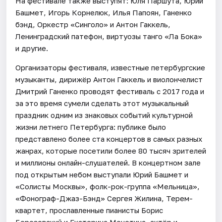
На фестивале также выступят: Юля Паршута, Юрий
Башмет, Игорь Корнелюк, Илья Папоян, Ганенко
бэнд, Оркестр «Синголо» и Антон Гаккель,
Ленинградский патефон, виртуозы танго «Ла Бока»
и другие.
Организаторы фестиваля, известные петербургские
музыканты, дирижёр Антон Гаккель и виолончелист
Дмитрий Ганенко проводят фестиваль с 2017 года и
за это время сумели сделать этот музыкальный
праздник одним из знаковых событий культурной
жизни летнего Петербурга: публике было
представлено более ста концертов в самых разных
жанрах, которые посетили более 80 тысяч зрителей
и миллионы онлайн-слушателей. В концертном зале
под открытым небом выступали Юрий Башмет и
«Солисты Москвы», фолк-рок-группа «Мельница»,
«Фонограф-Джаз-Бэнд» Сергея Жилина, Терем-
квартет, прославленные пианисты Борис
Березовский и Екатерина Мечетина, актёр и