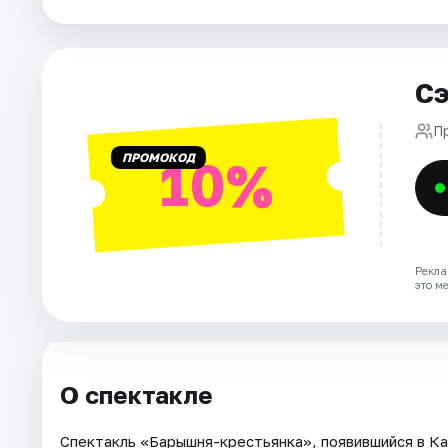
Города
Сэ
Площадки
П
Артисты
ПРОМОКОД
10%
Рейтинги
Рекла
это м
О спектакле
Спектакль «Барышня-крестьянка», появившийся в К