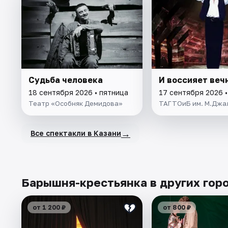
Судьба человека
И воссияет веч
18 сентября 2026 • пятница
17 сентября 2026 •
Театр «Особняк Демидова»
ТАГТОиБ им. М.Джа
→
Все спектакли в Казани
Барышня-крестьянка в других гор
от 1 200 ₽
от 800 ₽