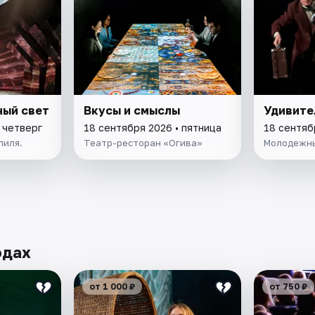
ный свет
Вкусы и смыслы
Удивите
 четверг
18 сентября 2026 • пятница
18 сентяб
лиля.
Театр-ресторан «Огива»
Молодежны
одах
от 1 000 ₽
от 750 ₽