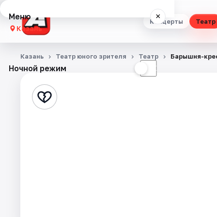
Меню
×
Концерты
Театр
Казань
Концерты
Казань
Театр юного зрителя
Театр
Барышня-кре
Ночной режим
☀
☾
Театр
Стендап
Выставки
Квесты
Экскурсии
Спорт
События