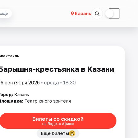
☀
☾
Казань
Ещё
Спектакль
Барышня-крестьянка в Казани
16 сентября 2026
• среда • 18:30
Город:
Казань
Площадка:
Театр юного зрителя
Билеты со скидкой
на Яндекс Афише
Еще билеты