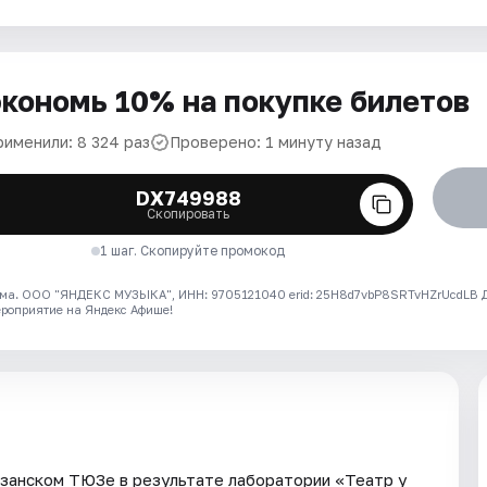
кономь 10% на покупке билетов
рименили: 8 324 раз
Проверено: 1 минуту назад
DX749988
Скопировать
1 шаг. Скопируйте промокод
ма. ООО "ЯНДЕКС МУЗЫКА", ИНН: 9705121040 erid: 25H8d7vbP8SRTvHZrUcdLB
ероприятие на Яндекс Афише!
азанском ТЮЗе в результате лаборатории «Театр у