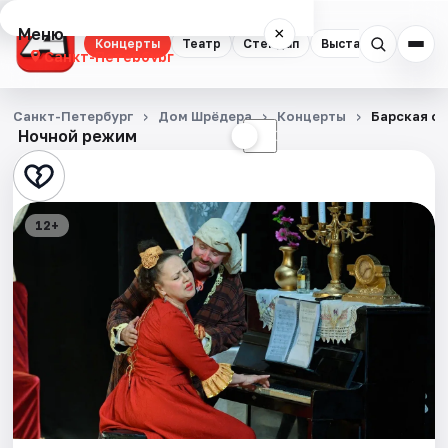
Меню
×
Концерты
Театр
Стендап
Выставки
Квест
Санкт-Петербург
Концерты
Санкт-Петербург
Дом Шрёдера
Концерты
Барская сп
Ночной режим
☀
☾
Театр
Стендап
12+
Выставки
Квесты
Экскурсии
Спорт
События