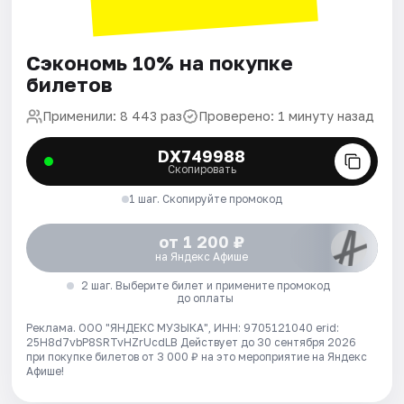
Сэкономь 10% на покупке
билетов
Применили: 8 443 раз
Проверено: 1 минуту назад
DX749988
Скопировать
1 шаг. Скопируйте промокод
от 1 200 ₽
на Яндекс Афише
2 шаг. Выберите билет и примените промокод
до оплаты
Реклама. ООО "ЯНДЕКС МУЗЫКА", ИНН: 9705121040 erid:
25H8d7vbP8SRTvHZrUcdLB
Действует до 30 сентября 2026
при покупке билетов от 3 000 ₽ на это мероприятие на Яндекс
Афише!