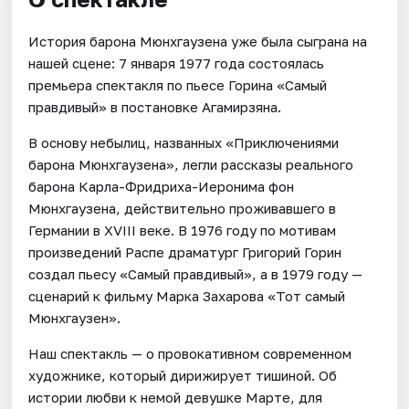
История барона Мюнхгаузена уже была сыграна на
нашей сцене: 7 января 1977 года состоялась
премьера спектакля по пьесе Горина «Самый
правдивый» в постановке Агамирзяна.
В основу небылиц, названных «Приключениями
барона Мюнхгаузена», легли рассказы реального
барона Карла-Фридриха-Иеронима фон
Мюнхгаузена, действительно проживавшего в
Германии в XVIII веке. В 1976 году по мотивам
произведений Распе драматург Григорий Горин
создал пьесу «Самый правдивый», а в 1979 году —
сценарий к фильму Марка Захарова «Тот самый
Мюнхгаузен».
Наш спектакль — о провокативном современном
художнике, который дирижирует тишиной. Об
истории любви к немой девушке Марте, для