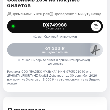
билетов
Применили: 8 020 раз
Проверено: 1 минуту назад
DX749988
Скопировать
1 шаг. Скопируйте промокод
от 300 ₽
на Яндекс Афише
2 шаг. Выберите билет и примените промокод
до оплаты
Реклама. ООО "ЯНДЕКС МУЗЫКА", ИНН: 9705121040 erid:
25H8d7vbP8SRTvHZrUcdLB
Действует до 30 сентября 2026
при покупке билетов от 3 000 ₽ на это мероприятие на Яндекс
Афише!
О спектакле