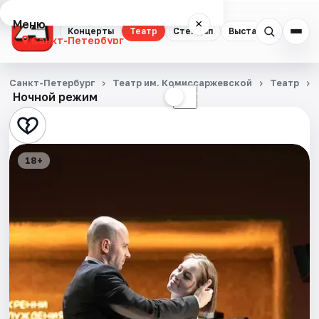
Меню
×
Концерты
Театр
Стендап
Выставки
Квест
Санкт-Петербург
Концерты
Санкт-Петербург
Театр им. Комиссаржевской
Театр
Ночной режим
☀
☾
Театр
Стендап
18+
Выставки
Квесты
Экскурсии
Спорт
События