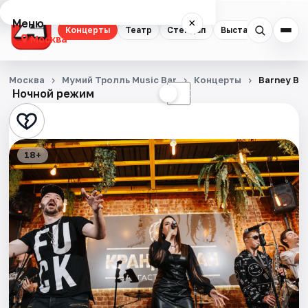
Меню
×
Концерты
Театр
Стендап
Выставки
Квест
Москва
Концерты
Москва
Мумий Тролль Music Bar
Концерты
Barney Ba
Ночной режим
☀
☾
Театр
Стендап
18+
Выставки
Квесты
Экскурсии
Спорт
События