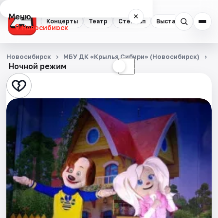
Меню
×
Концерты
Театр
Стендап
Выставки
Квест
Новосибирск
Концерты
Новосибирск
МБУ ДК «Крылья Сибири» (Новосибирск)
Д
Ночной режим
☀
☾
Театр
Стендап
Выставки
Квесты
Экскурсии
Спорт
События