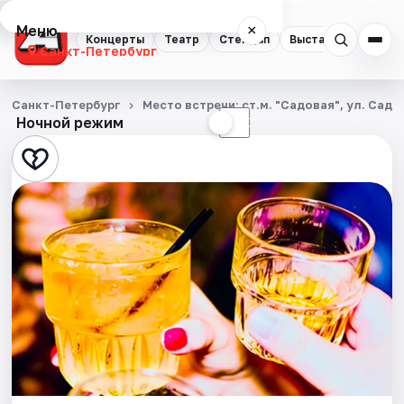
Меню
×
Концерты
Театр
Стендап
Выставки
Квест
Санкт-Петербург
Концерты
Санкт-Петербург
Место встречи: ст.м. "Садовая", ул. Садо
Ночной режим
☀
☾
Театр
Стендап
Выставки
Квесты
Экскурсии
Спорт
События