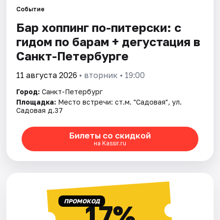
Событие
Бар хоппинг по-питерски: с
Города
гидом по барам + дегустация в
Площадки
Санкт-Петербурге
Артисты
11 августа 2026
• вторник • 19:00
Город:
Санкт-Петербург
Рейтинги
Площадка:
Место встречи: ст.м. "Садовая", ул.
Садовая д.37
Билеты со скидкой
на Kassir.ru
ПРОМОКОД
17%